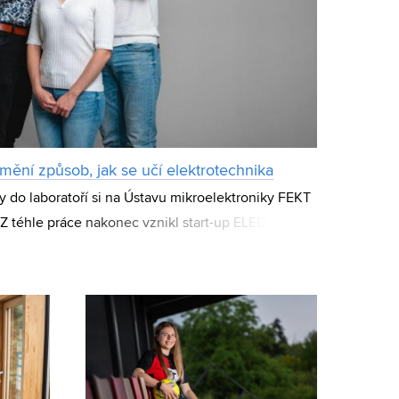
ění způsob, jak se učí elektrotechnika
do laboratoří si na Ústavu mikroelektroniky FEKT
Z téhle práce nakonec vznikl start-up ELEDU, který
platformy Elabrix a pomáhá s