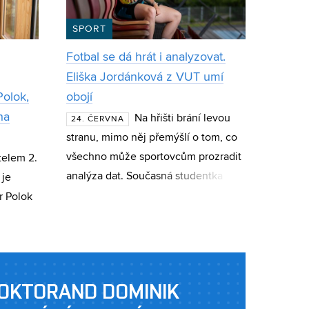
SPORT
Fotbal se dá hrát i analyzovat.
Eliška Jordánková z VUT umí
Polok,
obojí
ha
Na hřišti brání levou
24. ČERVNA
stranu, mimo něj přemýšlí o tom, co
všechno může sportovcům prozradit
telem 2.
analýza dat. Současná studentka
 je
FEKT a absolventka CESA VUT Eliška
r Polok
Jordánková se věnuje datové
analýze, stro
soutěži
 v oboru
OKTORAND DOMINIK