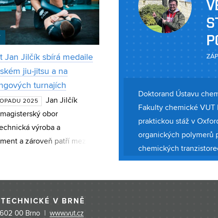
V
S
P
T
 Jan Jilčík sbírá medaile
ZÁP
lském jiu-jitsu a na
ngových turnajích
Doktorand Ústavu chemi
Jan Jilčík
STOPADU 2025
Fakulty chemické VUT 
 magisterský obor
praktickou stáž v Oxfo
technická výroba a
organických polymerů pr
ent a zároveň patří mezi
chemických tranzistorech
í české závodníky ve své
využitelná napříkl
i (blue belt, 77 kg) v
ém jiu-jitsu. Za poslední
í
 TECHNICKÉ V BRNĚ
 602 00 Brno |
www.vut.cz