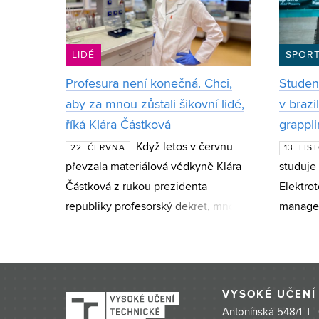
LIDÉ
SPOR
Profesura není konečná. Chci,
Student
aby za mnou zůstali šikovní lidé,
v brazi
říká Klára Částková
grappli
Když letos v červnu
22. ČERVNA
13. LI
převzala materiálová vědkyně Klára
studuje
Částková z rukou prezidenta
Elektro
republiky profesorský dekret, mnozí
managem
ji varovali, že jde o kariérní vrchol, po
nejlepš
kterém „už to výš nejde“. Sama však
kategori
s ú
brazilsk
půlrok z
VYSOKÉ UČENÍ
Antonínská 548/1 |