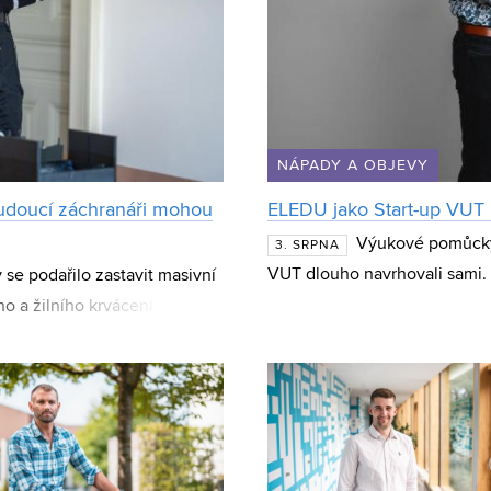
NÁPADY A OBJEVY
udoucí záchranáři mohou
ELEDU jako Start-up VUT m
Výukové pomůcky 
3. SRPNA
VUT dlouho navrhovali sami. 
y se podařilo zastavit masivní
vyvíjí elektronické výukové 
o a žilního krvácení
zení stud