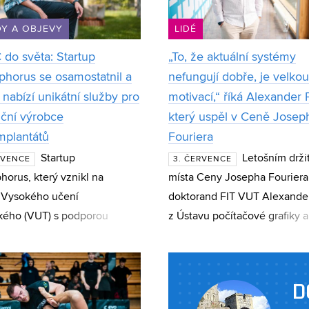
Y A OBJEVY
LIDÉ
 do světa: Startup
„To, že aktuální systémy
phorus se osamostatnil a
nefungují dobře, je velkou
 nabízí unikátní služby pro
motivací,“ říká Alexander 
iční výrobce
který uspěl v Ceně Josep
mplantátů
Fouriera
Startup
Letošním drži
RVENCE
3. ČERVENCE
horus, který vznikl na
místa Ceny Josepha Fouriera
 Vysokého učení
doktorand FIT VUT Alexande
kého (VUT) s podporou
z Ústavu počítačové grafiky a
u CEITEC Innovation
multimédií. Polok, který si v 
ator, se osamostatnil a dnes
studentů doktorského studia
jako technologická
počítačov
D
ost s mezináro