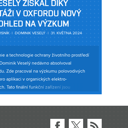
ESELÝ ZÍSKAL DÍKY
TÁŽI V OXFORDU NOVÝ
OHLED NA VÝZKUM
ISNÍK | DOMINIK VESELÝ | 31. KVĚTNA 2024
e a technologie ochrany životního prostředí
Dominik Veselý nedávno absolvoval
rdu. Zde pracoval na výzkumu polovodivých
o aplikaci v organických elektro-
. Tato finální funkční zařízení jsou