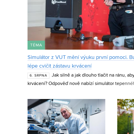
TÉMA
Simulátor z VUT mění výuku první pomoci. B
lépe cvičit zástavu krvácení
Jak silně a jak dlouho tlačit na ránu, ab
6. SRPNA
krvácení? Odpověď nově nabízí simulátor tepennéh
CueBleed z Fakulty strojního inženýrství VUT. Zaří