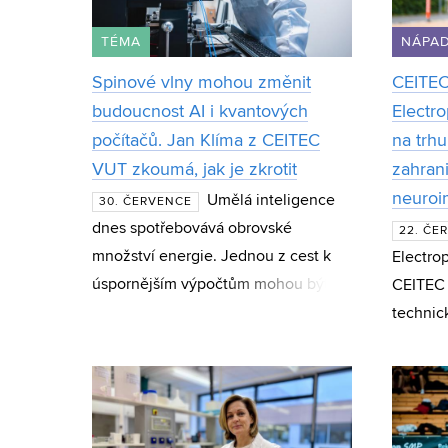
TÉMA
NÁPAD
Spinové vlny mohou změnit
CEITEC
budoucnost AI i kvantových
Electro
počítačů. Jan Klíma z CEITEC
na trhu
VUT zkoumá, jak je zkrotit
zahran
neuroi
Umělá inteligence
30. ČERVENCE
dnes spotřebovává obrovské
22. ČE
množství energie. Jednou z cest k
Electrop
úspornějším výpočtům mohou být
CEITEC
spinové vlny – magnetické jevy,
technic
které vědci zkoumají jako základ
program
nové generace čipů i kvan
Acceler
působí 
společn