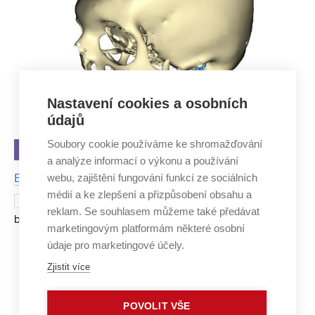
Nastavení cookies a osobních
údajů
Soubory cookie používáme ke shromažďování
NÁPADY A OBJEVY
a analýze informací o výkonu a používání
webu, zajištění fungování funkcí ze sociálních
Bolesti čelistí pomůže řešit unikátní software
médií a ke zlepšení a přizpůsobení obsahu a
Nejčastější bolest hlavy? Po zubech
19. BŘEZNA 2015
reklam. Se souhlasem můžeme také předávat
bývá druhou nejčastější příčinou onemocnění čelistního
marketingovým platformám některé osobní
kloubu. Vyplývá to ze studie amerických vědců, kteří
údaje pro marketingové účely.
současně zjistili, že některý z příznaků onemocnění čel
Zjistit více
Strana 29/29
«
1
...
26
27
28
29
POVOLIT VŠE