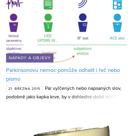
NÁPADY A OBJEVY
Parkinsonovu nemoc pomůže odhalit i řeč nebo
písmo
Pár vyřčených nebo napsaných slov,
21. BŘEZNA 2015
podobně jako kapka krve, by v dohledné době mohlo
posloužit lékařům při diagnostikování některých chorob.
Vědci z Ústavu telekomunikací Fakulty elektrotechniky a
kom