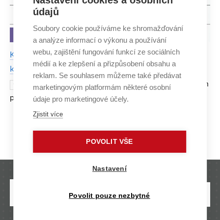
Nastavení cookies a osobních
údajů
Soubory cookie používáme ke shromažďování
NÁPADY A OBJEVY
a analýze informací o výkonu a používání
webu, zajištění fungování funkcí ze sociálních
K hodnocení podniků vědci doporučují řadit i vztah
médií a ke zlepšení a přizpůsobení obsahu a
k životnímu prostředí
reklam. Se souhlasem můžeme také předávat
Podniky už nebude potřeba hodnotit jen
9. BŘEZNA 2015
marketingovým platformám některé osobní
podle dat z účetních uzávěrek a výročních zpráv. Díky
údaje pro marketingové účely.
brněnským vědcům je možné zohlednit a porovnat také
Zjistit více
například přístup managementu k zaměstnancům či k
Strana 10/10
«
1
...
7
8
9
10
život
POVOLIT VŠE
Nastavení
Povolit pouze nezbytné