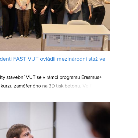
tudenti FAST VUT ovládli mezinárodní stáž ve
lty stavební VUT se v rámci programu Erasmus+
 kurzu zaměřeného na 3D tisk betonu. Ve Francii si
 stáže vyzkoušeli celý proces výro