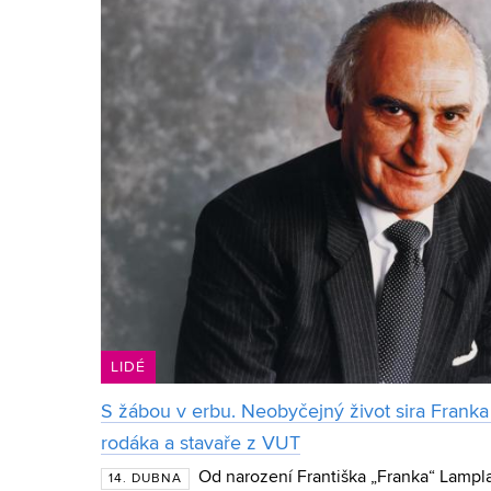
LIDÉ
S žábou v erbu. Neobyčejný život sira Frank
rodáka a stavaře z VUT
Od narození Františka „Franka“ Lampl
14. DUBNA