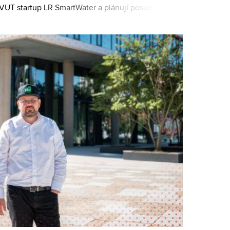
í VUT startup LR SmartWater a plánují posunout
tví do 21. století. Zákazníkům nabízí