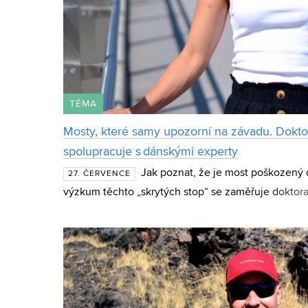
TÉMA
Mosty, které samy upozorní na závadu. Dokto
spolupracuje s dánskými experty
Jak poznat, že je most poškozený 
27. ČERVENCE
výzkum těchto „skrytých stop“ se zaměřuje doktora
Ústavu betonových a zděných konstrukcí (BZK) FAS