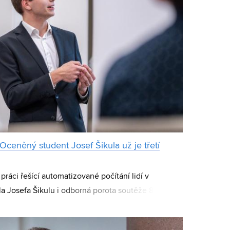
Oceněný student Josef Šikula už je třetí
práci řešící automatizované počítání lidí v
a Josefa Šikulu i odborná porota soutěže 8zVUT.
 elektrotechniky a komunikačních techn