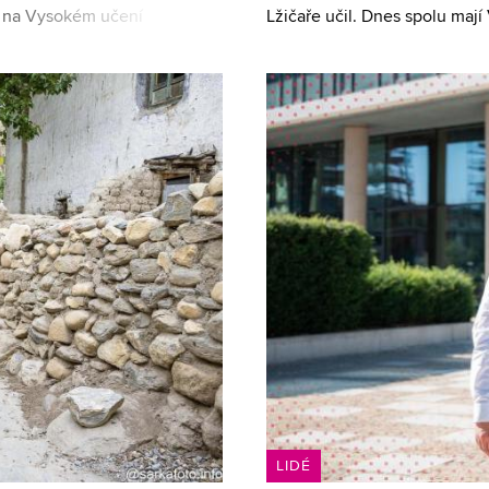
ny na Vysokém učení
Lžičaře učil. Dnes spolu maj
jak zmiňoval, třikr
české teplárenství a vodárens
LIDÉ