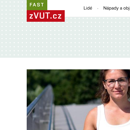
FAST
Lidé
Nápady a ob
zVUT.cz