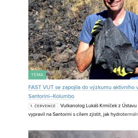
TÉMA
FAST VUT se zapojila do výzkumu aktivního 
Santorini–Kolumbo
Vulkanolog Lukáš Krmíček z Ústavu
1. ČERVENCE
vypravil na Santorini s cílem zjistit, jak hydroterm
porozitu a další mechanické vlastnosti vulkanických