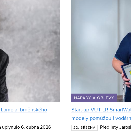
NÁPADY A OBJEVY
a Lampla, brněnského
Start-up VUT LR SmartWater
modely pomůžou i vodár
a uplynulo 6. dubna 2026
Před lety Jaro
22. BŘEZNA