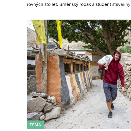
rovných sto let. Brněnský rodák a student stavaři
technickém v Brně prožil mimořádný život. Ačkoliv, 
TÉMA