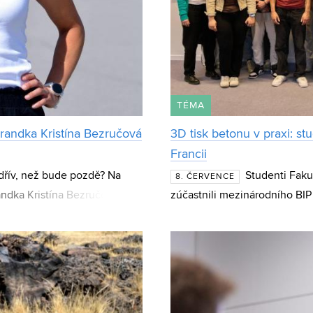
TÉMA
randka Kristína Bezručová
3D tisk betonu v praxi: s
Francii
dřív, než bude pozdě? Na
Studenti Faku
8. ČERVENCE
ndka Kristína Bezručová z
zúčastnili mezinárodního BIP
T VUT. Výsledky jej
během intenzivní dvoutýdenní