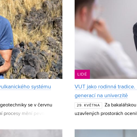
LIDÉ
vulkanického systému
VUT jako rodinná tradice. 
generací na univerzitě
 geotechniky se v červnu
Za bakalářskou 
29. KVĚTNA
ální procesy mění pevnost,
uzavřených prostorách ocenil
 hornin a ja
Magisterský student Fakulty