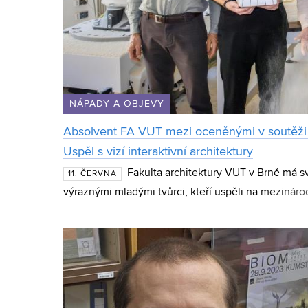
NÁPADY A OBJEVY
Absolvent FA VUT mezi oceněnými v soutěž
Uspěl s vizí interaktivní architektury
Fakulta architektury VUT v Brně má s
11. ČERVNA
výraznými mladými tvůrci, kteří uspěli na mezinár
Müller byl zařazen mezi oceněné v rámci BIG SEE 