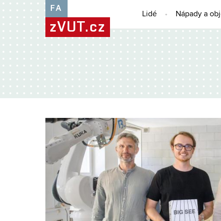
FA
Lidé
Nápady a ob
zVUT.cz