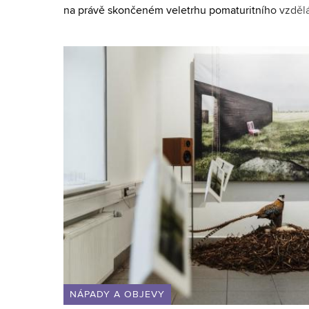
na právě skončeném veletrhu pomaturitního vzdě
Nabízí minimalistickou estetiku, konstrukční variab
NÁPADY A OBJEVY