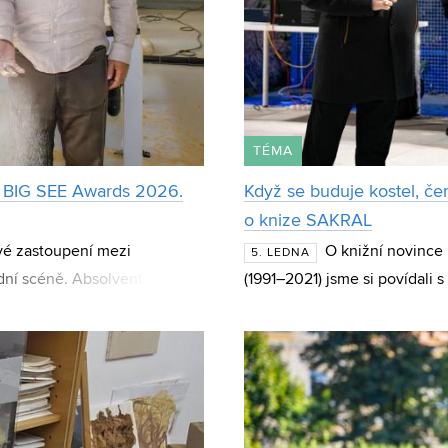
TÉMA
i BIG SEE Awards 2026.
Když se buduje kostel, če
o knize SAKRAL
vé zastoupení mezi
O knižní novince
5. LEDNA
odní scéně. Absolvent Tomáš
(1991–2021) jsme si povídali
Awards 2026, v kateg
sakrálních staveb, o nichž kn