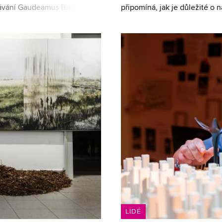
lávání Gaudeamus Brno.
připomíná, jak je důležité o 
ilitu a obnovitelné mat
více než miliarda lidí, čímž s
LIDÉ