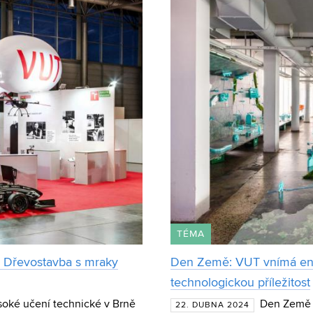
TÉMA
 Dřevostavba s mraky
Den Země: VUT vnímá env
technologickou příležitost
soké učení technické v Brně
Den Země k
22. DUBNA 2024