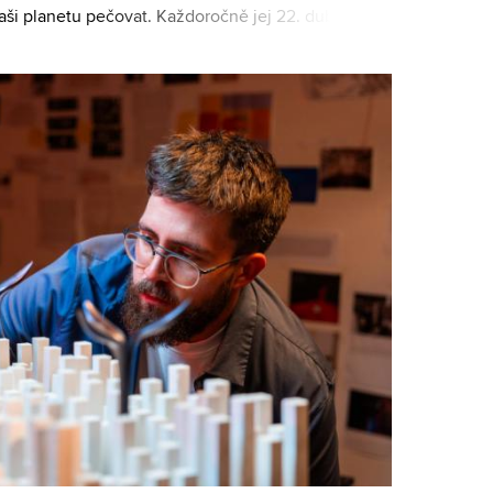
naši planetu pečovat. Každoročně jej 22. dubna slaví
e řadí k největšímu sekulárnímu sv