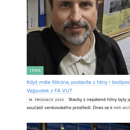
TÉMA
Když máte fištróna, postavíte z hlíny i šestip
Vejpustek z FA VUT
Stavby z nepálené hlíny byly j
18. PROSINCE 2025
součástí venkovského prostředí. Dnes se k nim arch
Výhodou materiálu je nejen jeho udržitelnost, ale i