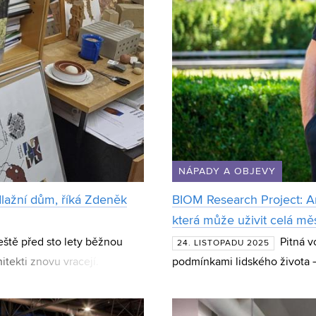
NÁPADY A OBJEVY
odlažní dům, říká Zdeněk
BIOM Research Project: Ar
která může uživit celá mě
eště před sto lety běžnou
Pitná v
24. LISTOPADU 2025
itekti znovu vracejí.
podmínkami lidského života –
 specifické zdravotní
Brně. Jejich dostupnost však