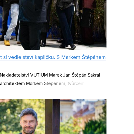
rt si vedle staví kapličku. S Markem Štěpánem
 Nakladatelství VUTIUM Marek Jan Štěpán Sakral
 s architektem Markem Štěpánem, tvůrcem
iha pojednává. Publikace byla veřejnosti