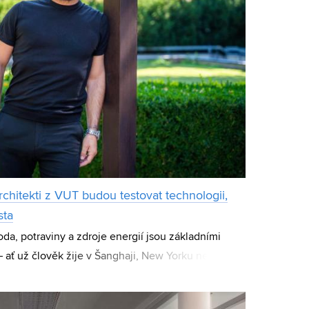
chitekti z VUT budou testovat technologii,
sta
oda, potraviny a zdroje energií jsou základními
 ať už člověk žije v Šanghaji, New Yorku nebo v
 není samozřejmostí, zejména v hustě osíd