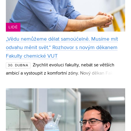
LIDÉ
„Vědu nemůžeme dělat samoúčelně. Musíme mít
odvahu měnit svět.“ Rozhovor s novým děkanem
Fakulty chemické VUT
Zrychlit evoluci fakulty, nebát se větších
30. DUBNA
ambicí a vystoupit z komfortní zóny. Nový děkan Fakulty
chemické VUT Stanislav Obruča mluví o potřebě jasně
profilované vědy, modernizaci studijních programů