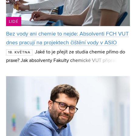
LIDÉ
Bez vody ani chemie to nejde: Absolventi FCH VUT
dnes pracují na projektech čištění vody v ASIO
Jaké to je přejít ze studia chemie přímo do
18. KVĚTNA
praxe? Jak absolventy Fakulty chemické VUT připraví
studium na pracovní život a co by dnes poradili
současným studentům? O své zkušenosti se podělili dva
ab