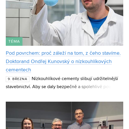
TÉMA
Pod povrchem: proč záleží na tom, z čeho stavíme.
Doktorand Ondřej Kunovský o nízkouhlíkových
cementech
Nízkouhlíkové cementy slibují udržitelnější
9. BŘEZNA
stavebnictví. Aby se daly bezpečně a spolehlivě používat,
je třeba rozumět tomu, co se v nich odehrává na
mikroúrovni. V GAČR projektu Řízená prostorová dis