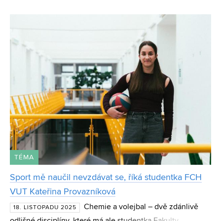
vědeckou cenu Česká hlava. Doktorandka Michaela
Dobrovolná působí na Fakultě chemické Vysokého učení
technického v Brn
TÉMA
Sport mě naučil nevzdávat se, říká studentka FCH
VUT Kateřina Provazníková
Chemie a volejbal – dvě zdánlivě
18. LISTOPADU 2025