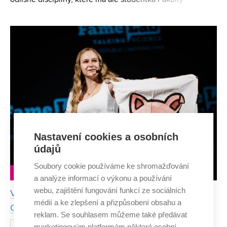
odlišné disciplíny, které má ale studentka Fakulty
chemické VUT Kateřina Provazníková pevně ve svých
rukou. V rozhovoru vypráví, jak dokáže skloubit náročné
studium s
Nastavení cookies a osobních
údajů
Soubory cookie používáme ke shromažďování
LIDÉ
a analýze informací o výkonu a používání
webu, zajištění fungování funkcí ze sociálních
Vítězka divácké ceny FameLab Kateřina Mašková:
médií a ke zlepšení a přizpůsobení obsahu a
Chemie je lidem bližší, než si myslí
reklam. Se souhlasem můžeme také předávat
Kateřina Mašková, studentka oboru
20. ŘÍJNA 2025
marketingovým platformám některé osobní