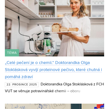
TÉMA
„Celé pečení je o chemii.“ Doktorandka Olga
Stoklásková vyvíjí proteinové pečivo, které chutná i
pomáhá zdraví
Doktorandka Olga Stoklásková z FCH
22. PROSINCE 2025
VUT se věnuje potravinářské chemii – oboru
propojujícímu vědu, smysly a každodenní život. Její
příjmení sice pekařinu připomíná, ale Olga ji posunula do