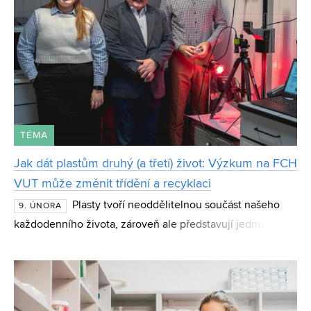
TÉMA
Jak dát plastům druhý (a třetí) život: Výzkum na FCH
VUT může změnit třídění a recyklaci
Plasty tvoří neoddělitelnou součást našeho
9. ÚNORA
každodenního života, zároveň ale představují jednu z
největších environmentálních výzev současnosti. Přestože
je třídíme, velká část plastového odpadu končí