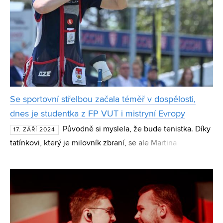
Se sportovní střelbou začala téměř v dospělosti,
dnes je studentka z FP VUT i mistryní Evropy
Původně si myslela, že bude tenistka. Díky
17. ZÁŘÍ 2024
tatínkovi, který je milovník zbraní, se ale Martina
Matějková náhodou dostala ke sportovní střelbě. Ačkoliv ji
trenér původně odmítl s tím, že je v sedmnácti