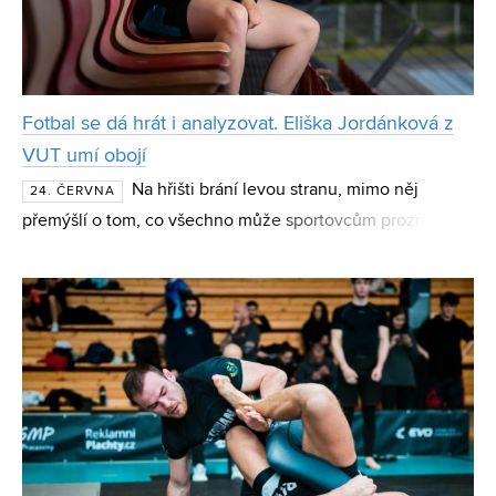
Fotbal se dá hrát i analyzovat. Eliška Jordánková z
VUT umí obojí
Na hřišti brání levou stranu, mimo něj
24. ČERVNA
přemýšlí o tom, co všechno může sportovcům prozradit
analýza dat. Současná studentka FEKT a absolventka
CESA VUT Eliška Jordánková se věnuje datové analýze,
stro