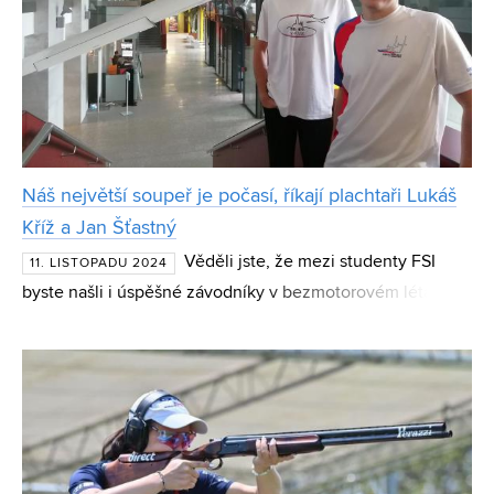
Náš největší soupeř je počasí, říkají plachtaři Lukáš
Kříž a Jan Šťastný
Věděli jste, že mezi studenty FSI
11. LISTOPADU 2024
byste našli i úspěšné závodníky v bezmotorovém létání?
Pro tento sport, kterému se v Česku věnuje překvapivě
hodně lidí, je nadchli rodiče. Lukáš už se může pyšnit mi