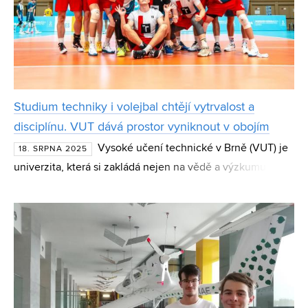
Studium techniky i volejbal chtějí vytrvalost a
disciplínu. VUT dává prostor vyniknout v obojím
Vysoké učení technické v Brně (VUT) je
18. SRPNA 2025
univerzita, která si zakládá nejen na vědě a výzkumu, ale
také na silném sportovním duchu. Mezi nejtradičnější
sporty na VUT patří už od počátku volejbal, jehož