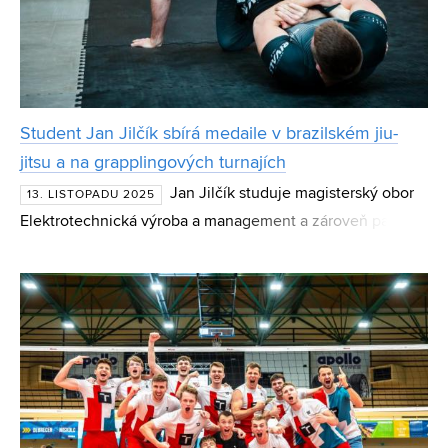
Student Jan Jilčík sbírá medaile v brazilském jiu-
jitsu a na grapplingových turnajích
Jan Jilčík studuje magisterský obor
13. LISTOPADU 2025
Elektrotechnická výroba a management a zároveň patří
mezi nejlepší české závodníky ve své kategorii (blue belt,
77 kg) v brazilském jiu-jitsu. Za poslední půlrok zí