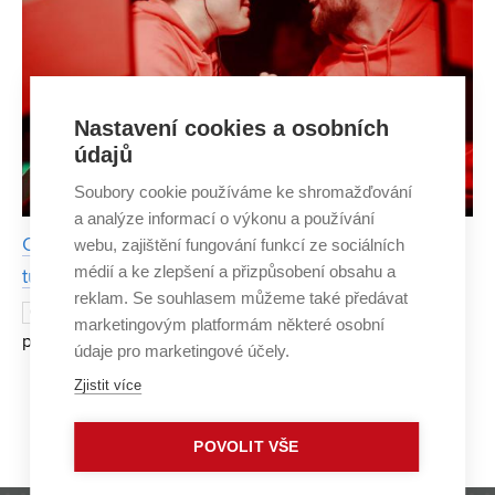
Nastavení cookies a osobních
údajů
Soubory cookie používáme ke shromažďování
a analýze informací o výkonu a používání
Omegabee, bazilisek2 a další hrdinové. České kolo
webu, zajištění fungování funkcí ze sociálních
médií a ke zlepšení a přizpůsobení obsahu a
turnaje League of Legends ovládl tým z VUT
reklam. Se souhlasem můžeme také předávat
Počítačová hra League of Legends je
6. SRPNA 2024
marketingovým platformám některé osobní
populární po celém světě. Měsíčně se do online bojové
údaje pro marketingové účely.
arény připojí více než 160 milionů lidí. Celková
Zjistit více
sledovanost utkání přesahuje i zápasy NBA. Národní kolo
Zobrazit více
e-spo
POVOLIT VŠE