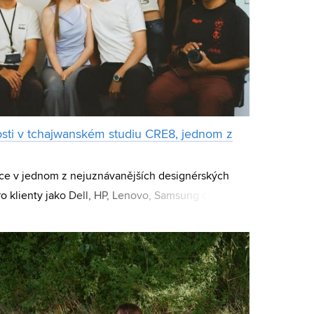
osti v tchajwanském studiu CRE8, jednom z
ce v jednom z nejuznávanějších designérských
pro klienty jako Dell, HP, Lenovo, Samsung či Acer,
enti umění a designu na FaVU a zamě