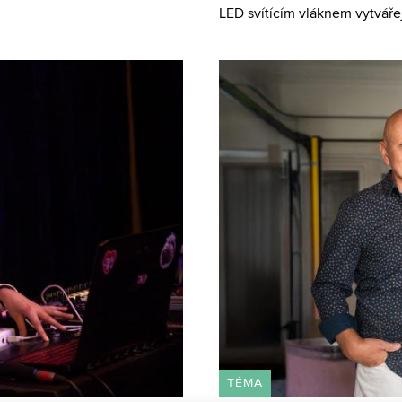
 rozmanitosti uměleckých pro
LED svítícím vláknem vytvářejí
bakalářské práci navrhl Andrej
TÉMA