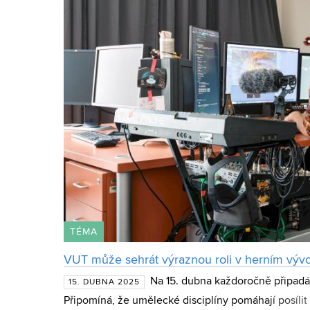
TÉMA
VUT může sehrát výraznou roli v herním vývo
Na 15. dubna každoročně připad
15. DUBNA 2025
Připomíná, že umělecké disciplíny pomáhají posíl