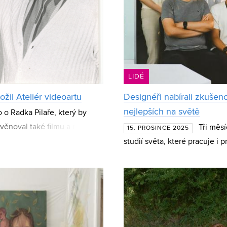
LIDÉ
ožil Ateliér videoartu
Designéři nabírali zkušen
nejlepších na světě
 o Radka Pilaře, který by
e věnoval také filmu a režii,
Tři měsí
15. PROSINCE 2025
ick
studií světa, které pracuje i 
mají za sebou doktorští stud