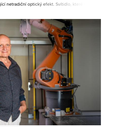
cí netradiční optický efekt. Svítidlo, které ve své
 Ilič z FaVU, je navíc navrže