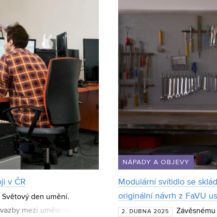
NÁPADY A OBJEVY
ji v ČR
Modulární svítidlo se sklá
originální návrh z FaVU u
á Světový den umění.
it vazby mezi uměleckou
Závěsnému s
2. DUBNA 2025