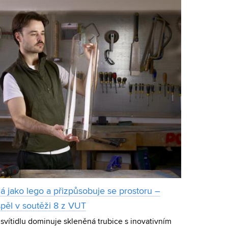
dá jako lego a přizpůsobuje se prostoru –
spěl v soutěži 8 z VUT
vítidlu dominuje skleněná trubice s inovativním