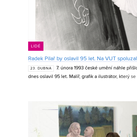
LIDÉ
Radek Pilař by oslavil 95 let. Na VUT spoluzal
7. února 1993 české umění náhle přišlo
23. DUBNA
dnes oslavil 95 let. Malíř, grafik a ilustrátor, který s
výrazně ovlivnil podobu české umělecké i akadem