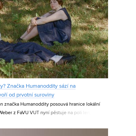
oty? Značka Humanoddity sází na
voří od prvotní suroviny
on značka Humanoddity posouvá hranice lokální
 Weber z FaVU VUT nyní pěstuje na poli len, ze
vý typ lněných kalhot. V jeho brněnské dí