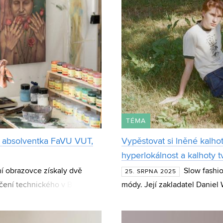
TÉMA
íká absolventka FaVU VUT,
Vypěstovat si lněné kalh
hyperlokálnost a kalhoty t
í obrazovce získaly dvě
Slow fashi
25. SRPNA 2025
čení technického v Brně.
módy. Její zakladatel Daniel
i na podzim vyhlásila Čes
kterého vznikne látka pro no