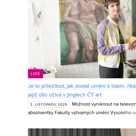
LIDÉ
Je to příležitost, jak dostat umění k lidem, ř
jejíž dílo ožívá v jinglech ČT art
Možnost vyniknout na televizn
3. LISTOPADU 2025
absolventky Fakulty výtvarných umění Vysokého u
Obě umělkyně uspěly v soutěži Artelier, kterou lon