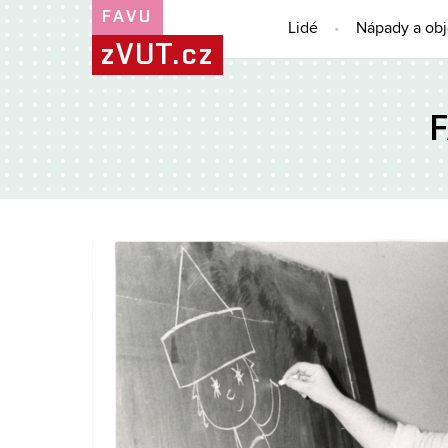
FAVU
Lidé
Nápady a ob
zVUT.cz