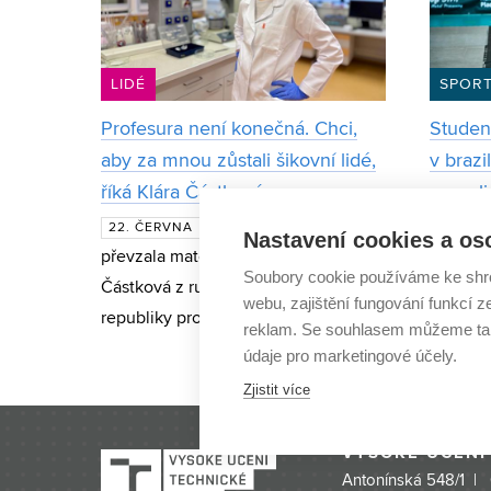
LIDÉ
SPOR
Profesura není konečná. Chci,
Student
aby za mnou zůstali šikovní lidé,
v brazi
říká Klára Částková
grappli
Když letos v červnu
22. ČERVNA
13. LI
Nastavení cookies a os
převzala materiálová vědkyně Klára
studuje
Soubory cookie používáme ke shr
Částková z rukou prezidenta
Elektro
webu, zajištění fungování funkcí z
republiky profesorský dekret, mnozí
managem
reklam. Se souhlasem můžeme tak
ji varovali, že jde o kariérní vrchol, po
nejlepš
údaje pro marketingové účely.
kterém „už to výš nejde“. Sama však
kategori
Zjistit více
s ú
brazilsk
půlrok z
VYSOKÉ UČENÍ
Antonínská 548/1 |