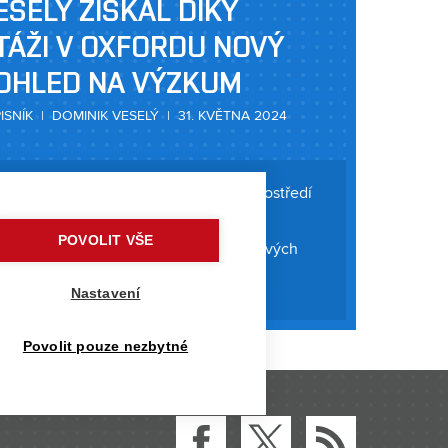
ESELÝ ZÍSKAL DÍKY
TÁŽI V OXFORDU NOVÝ
OHLED NA VÝZKUM
ISNÍK | DOMINIK VESELÝ | 31. KVĚTNA 2024
e a technologie ochrany životního prostředí
Dominik Veselý nedávno absolvoval
POVOLIT VŠE
rdu. Zde pracoval na výzkumu polovodivých
o aplikaci v organických elektro-
Nastavení
. Tato finální funkční zařízení jsou
Povolit pouze nezbytné