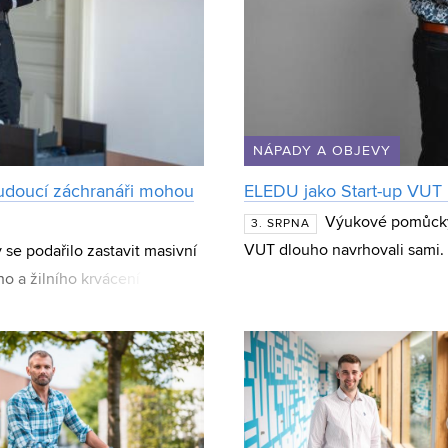
NÁPADY A OBJEVY
udoucí záchranáři mohou
ELEDU jako Start-up VUT m
Výukové pomůcky 
3. SRPNA
VUT dlouho navrhovali sami. 
y se podařilo zastavit masivní
vyvíjí elektronické výukové 
o a žilního krvácení
zení stud