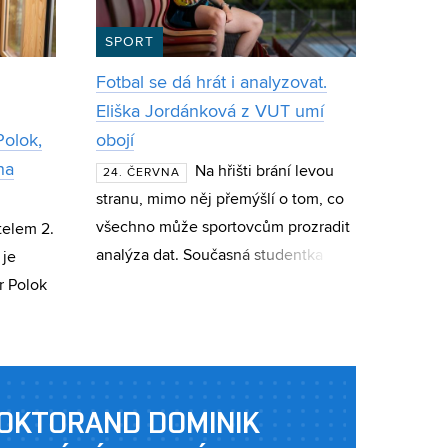
SPORT
Fotbal se dá hrát i analyzovat.
Eliška Jordánková z VUT umí
Polok,
obojí
ha
Na hřišti brání levou
24. ČERVNA
stranu, mimo něj přemýšlí o tom, co
všechno může sportovcům prozradit
telem 2.
analýza dat. Současná studentka
 je
FEKT a absolventka CESA VUT Eliška
r Polok
Jordánková se věnuje datové
analýze, stro
soutěži
 v oboru
OKTORAND DOMINIK