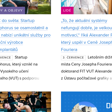
Y A OBJEVY
LIDÉ
 do světa: Startup
„To, že aktuální systémy
phorus se osamostatnil a
nefungují dobře, je velkou
 nabízí unikátní služby pro
motivací,“ říká Alexander 
iční výrobce
který uspěl v Ceně Josep
mplantátů
Fouriera
Startup
Letošním drži
RVENCE
3. ČERVENCE
horus, který vznikl na
místa Ceny Josepha Fouriera
 Vysokého učení
doktorand FIT VUT Alexande
kého (VUT) s podporou
z Ústavu počítačové grafiky a
u CEITEC Innovation
multimédií. Polok, který si v 
ator, se osamostatnil a dnes
studentů doktorského studia
jako technologická
počítačov
D
ost s mezináro