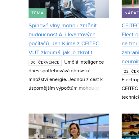
TÉMA
NÁPAD
Spinové vlny mohou změnit
CEITEC
budoucnost AI i kvantových
Electro
počítačů. Jan Klíma z CEITEC
na trhu
VUT zkoumá, jak je zkrotit
zahran
neuroi
Umělá inteligence
30. ČERVENCE
dnes spotřebovává obrovské
22. ČE
množství energie. Jednou z cest k
Electrop
úspornějším výpočtům mohou být
CEITEC
spinové vlny – magnetické jevy,
technic
které vědci zkoumají jako základ
program
nové generace čipů i kvan
Acceler
působí 
společn