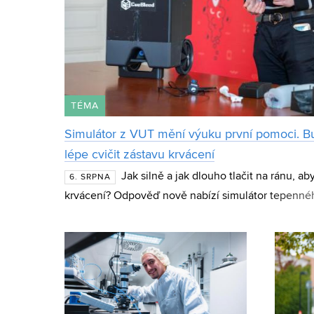
TÉMA
Simulátor z VUT mění výuku první pomoci. B
lépe cvičit zástavu krvácení
Jak silně a jak dlouho tlačit na ránu, ab
6. SRPNA
krvácení? Odpověď nově nabízí simulátor tepennéh
CueBleed z Fakulty strojního inženýrství VUT. Zaří