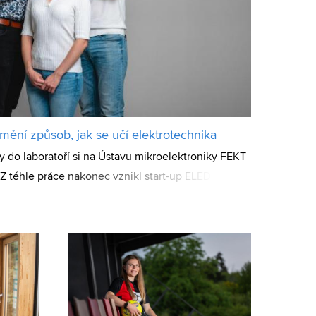
ění způsob, jak se učí elektrotechnika
do laboratoří si na Ústavu mikroelektroniky FEKT
Z téhle práce nakonec vznikl start-up ELEDU, který
platformy Elabrix a pomáhá s