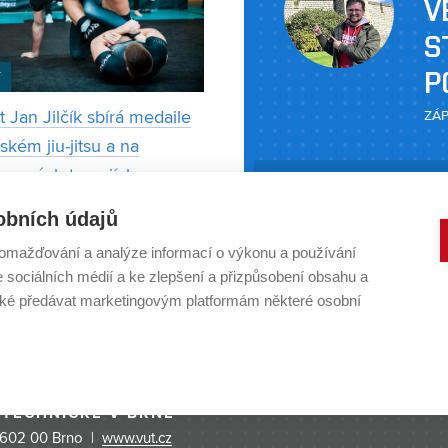
V
S
P
T
 Jan Jilčík sbírá medaile
ZÁP
lském jiu-jitsu a na
ngových turnajích
Doktorand Ústavu chemi
Jan Jilčík
STOPADU 2025
obních údajů
Fakulty chemické VUT 
 magisterský obor
praktickou stáž v Oxfo
omažďování a analýze informací o výkonu a používání
technická výroba a
e sociálních médií a ke zlepšení a přizpůsobení obsahu a
organických polymerů pr
ent a zároveň patří mezi
é předávat marketingovým platformám některé osobní
chemických tranzistorech
í české závodníky ve své
využitelná napříkl
i (blue belt, 77 kg) v
ém jiu-jitsu. Za poslední
í
 TECHNICKÉ V BRNĚ
 602 00 Brno |
www.vut.cz