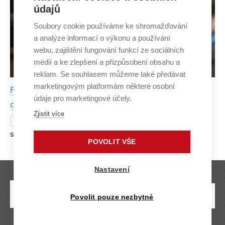
údajů
Soubory cookie používáme ke shromažďování
a analýze informací o výkonu a používání
webu, zajištění fungování funkcí ze sociálních
médií a ke zlepšení a přizpůsobení obsahu a
reklam. Se souhlasem můžeme také předávat
marketingovým platformám některé osobní
Fulbrightovo stipendium otevřelo studentovi FEKT
údaje pro marketingové účely.
dveře na americkou univerzitu
Zjistit více
Kryštof Novotný jako jeden ze tří
17. ČERVENCE 2024
studentů z České republiky obdržel prestižní Fulbrightovo
POVOLIT VŠE
stipendium v rámci programu Visiting Student Program. Na
americké Johns Hopkins University se bude půl roku
Nastavení
Povolit pouze nezbytné