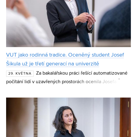
VUT jako rodinná tradice. Oceněný student Josef
Šikula už je třetí generací na univerzitě
Za bakalářskou práci řešící automatizované
29. KVĚTNA
počítání lidí v uzavřených prostorách ocenila Josefa Šikulu
i odborná porota soutěže 8zVUT. Magisterský student
Fakulty elektrotechniky a komunikačních techn