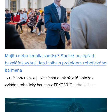
Mojito nebo tequila sunrise? Soutěž nejlepších
bakalářek vyhrál Jan Holba s projektem robotického
barmana
Namíchat drink až z 16 položek
24. ČERVNA 2024
zvládne robotický barman z FEKT VUT. Jeho klíčovou
jednotku vyvinul v průběhu své bakalářské práce student
Jan Holba. Ocenění získal na mezinárodní konferenci
EEICT a