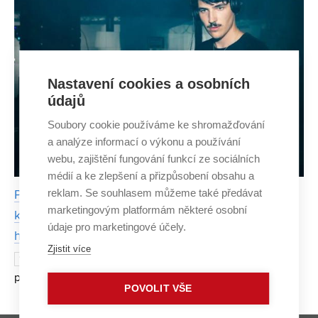
Nastavení cookies a osobních
údajů
Soubory cookie používáme ke shromažďování
a analýze informací o výkonu a používání
webu, zajištění fungování funkcí ze sociálních
médií a ke zlepšení a přizpůsobení obsahu a
reklam. Se souhlasem můžeme také předávat
Platforma z FaVU umožní tvorbu rozsáhlé hudební
marketingovým platformám některé osobní
knihovny i osobnější sdílení a objevování nové
údaje pro marketingové účely.
hudby
Zjistit více
Tip na nového zpěváka či album dnes
12. ČERVNA 2024
při poslechu hudby získáváme většinou na doporučení
POVOLIT VŠE
algoritmu streamovací platformy – ať už jde o Spotify,