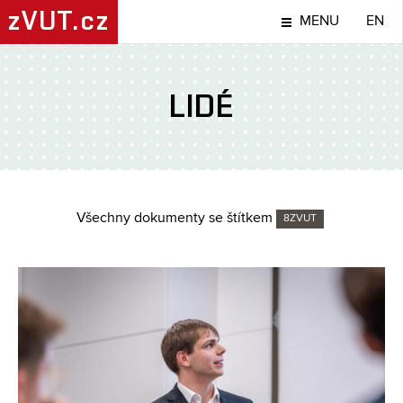
zVUT.cz
MENU
EN
LIDÉ
Všechny dokumenty se štítkem
8ZVUT