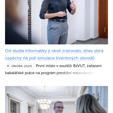
Od studia informatiky ji okolí zrazovalo, dnes sbírá
úspěchy na poli simulace kvantových obvodů
První místo v soutěži 8zVUT, zařazení
11. ÚNORA 2025
bakalářské práce na program prestižní mezinárodní
informatické konference. To jsou jen některé z úspěchů,
které slaví Sára Jobranová, studentka magisterského prog