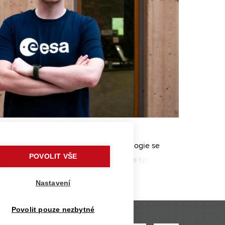
e tam vrátil,“ říká Miroslav Palán
ovým inženýrem pro kosmické technologie se
POVOLIT VŠE
tudent FSI Miroslav Palán. I když jen na týden a
třemi desítkami mladých odborníků z Evropy a
Nastavení
Povolit pouze nezbytné