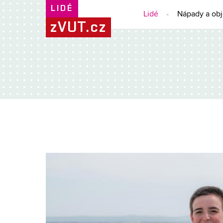
LIDÉ
Lidé
Nápady a ob
zVUT.cz