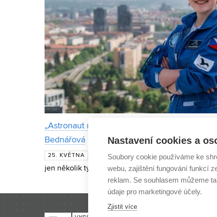
„Astronaut nemusí být ten nejlepší v místnosti
Nastavení cookies a os
Bednářová
Když se Tereza Bednářová dozvěděla 
25. KVĚTNA
Soubory cookie používáme ke shr
webu, zajištění fungování funkcí z
jen několik týdnů do devatenáctých narozenin. „Řík
reklam. Se souhlasem můžeme tak
to zkus,“ vzpomíná dnes studentka mechatroniky z
údaje pro marketingové účely.
Zjistit více
VYSOKÉ UČENÍ