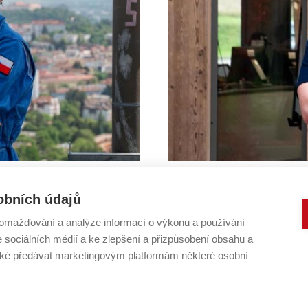
,“ říká kadetka Tereza
Týden v ESA? „Hned bych s
obních údajů
Systém
10. LISTOPADU 2025
tento podzim stal doktorský s
o projektu Zero-G, zbývalo jí
omažďování a analýze informací o výkonu a používání
e sociálních médií a ke zlepšení a přizpůsobení obsahu a
pouze na zkoušku. Spolu se 
ala jsem si: ještě můžeš, tak
é předávat marketingovým platformám některé osobní
 Fakult
 TECHNICKÉ V BRNĚ