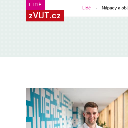
LIDÉ
Lidé
Nápady a ob
zVUT.cz