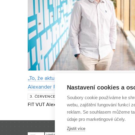
„To, že aktuální systémy nefungují dobře, je ve
Nastavení cookies a os
Alexander Polok, který uspěl v Ceně Josepha
Letošním držitelem 2. místa Ceny J
3. ČERVENCE
Soubory cookie používáme ke shr
webu, zajištění fungování funkcí z
FIT VUT Alexander Polok z Ústavu počítačové grafik
reklam. Se souhlasem můžeme tak
si v soutěži studentů doktorského studia v oboru p
údaje pro marketingové účely.
Zjistit více
VYSOKÉ UČENÍ