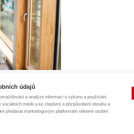
lkou motivací,“ říká
obních údajů
 Fouriera
osepha Fouriera je doktorand
omažďování a analýze informací o výkonu a používání
e sociálních médií a ke zlepšení a přizpůsobení obsahu a
y a multimédií. Polok, který
é předávat marketingovým platformám některé osobní
očítačov
 TECHNICKÉ V BRNĚ