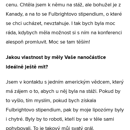
cenu. Chtěla jsem k němu na stáž, ale bohužel je z
Kanady, a na to se Fulbrightovo stipendium, o které
se chci ucházet, nevztahuje. I tak bych byla moc
ráda, kdybych měla možnost si s ním na konferenci
alespoň promluvit. Moc se tam těším!
Jakou vlastnost by měly Vaše nanočástice
ideálně ještě mít?
Jsem v kontaktu s jedním americkým vědcem, který
má zájem o to, abych u něj byla na stáži. Pokud by
to vyšlo, tím myslím, pokud bych získala
Fulbrightovo stipendium, pak by moje lipozómy byly
i chytré. Byly by to roboti, kteří by se v těle sami
pohybovali. To je takový můj svatý grál.