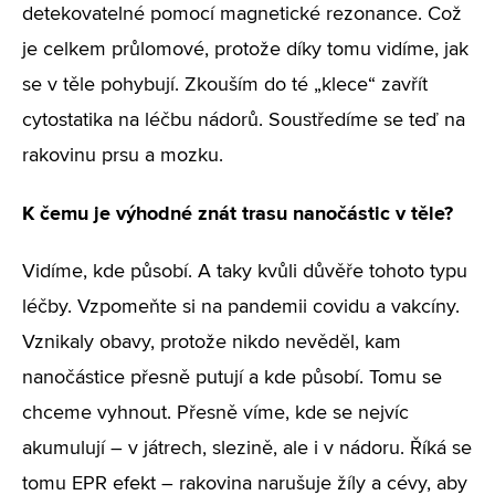
detekovatelné pomocí magnetické rezonance. Což
je celkem průlomové, protože díky tomu vidíme, jak
se v těle pohybují. Zkouším do té „klece“ zavřít
cytostatika na léčbu nádorů. Soustředíme se teď na
rakovinu prsu a mozku.
K čemu je výhodné znát trasu nanočástic v těle?
Vidíme, kde působí. A taky kvůli důvěře tohoto typu
léčby. Vzpomeňte si na pandemii covidu a vakcíny.
Vznikaly obavy, protože nikdo nevěděl, kam
nanočástice přesně putují a kde působí. Tomu se
chceme vyhnout. Přesně víme, kde se nejvíc
akumulují – v játrech, slezině, ale i v nádoru. Říká se
tomu EPR efekt – rakovina narušuje žíly a cévy, aby