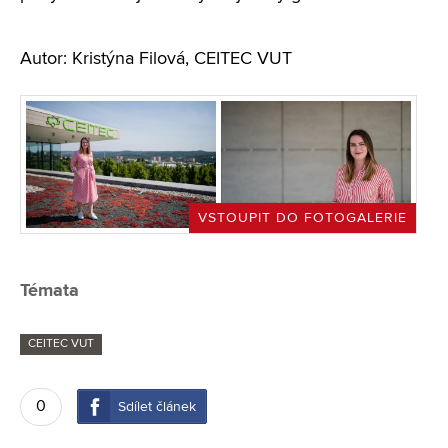
Autor: Kristýna Filová, CEITEC VUT
VSTOUPIT DO FOTOGALERIE
Témata
CEITEC VUT
0
Sdílet článek