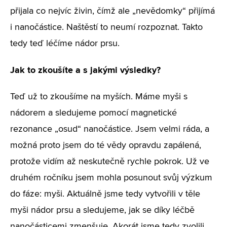
přijala co nejvíc živin, čímž ale „nevědomky“ přijímá
i nanočástice. Naštěstí to neumí rozpoznat. Takto
tedy teď léčíme nádor prsu.
Jak to zkoušíte a s jakými výsledky?
Teď už to zkoušíme na myších. Máme myši s
nádorem a sledujeme pomocí magnetické
rezonance „osud“ nanočástice. Jsem velmi ráda, a
možná proto jsem do té vědy opravdu zapálená,
protože vidím až neskutečně rychle pokrok. Už ve
druhém ročníku jsem mohla posunout svůj výzkum
do fáze: myši. Aktuálně jsme tedy vytvořili v těle
myši nádor prsu a sledujeme, jak se díky léčbě
nanočásticemi zmenšuje. Akorát jsme tedy zvolili