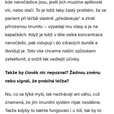
kde nanočástice jsou, jestli jich musíme aplikovat
víc, nebo stačí. To je totiž taky častý problém, že se
pacient při léčbě vlastně „předávkuje“ a ztratí
přirozenou imunitu – vypadají mu vlasy a je na
kapačkách. Když je totiž v těle velká koncentrace
nanočástic, pak vstupují i do zdravých buněk a
likvidují je. Toto vše chceme naším způsobem
zefektivnit, a snížit tak vedlejší účinky.
Takže by člověk nic nepoznal? Žádnou změnu
nebo signál, že probíhá léčba?
No, co se týká myší, tak neztrácejí ani váhu, což
znamená, že jim imunitní systém nijak neslábne.
Takže kdyby to takhle fungovalo i u lidí, tak by to