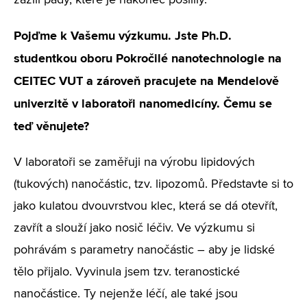
zažili pády, které je nakonec posílily.
Pojďme k Vašemu výzkumu. Jste Ph.D.
studentkou oboru Pokročilé nanotechnologie na
CEITEC VUT a zároveň pracujete na Mendelově
univerzitě v laboratoři nanomedicíny. Čemu se
teď věnujete?
V laboratoři se zaměřuji na výrobu lipidových
(tukových) nanočástic, tzv. lipozomů. Představte si to
jako kulatou dvouvrstvou klec, která se dá otevřít,
zavřít a slouží jako nosič léčiv. Ve výzkumu si
pohrávám s parametry nanočástic – aby je lidské
tělo přijalo. Vyvinula jsem tzv. teranostické
nanočástice. Ty nejenže léčí, ale také jsou