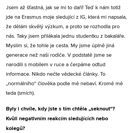
Jsem až šťastná, jak se mi to daří! Teď k nám totiž
jde na Erasmus moje sledující z IG, která mi napsala,
že dělám skvělý výzkum, a proto se rozhodla pro
nás. Taky jsem přilákala jednu studentku z bakaláře.
Myslím si, že tohle je cesta. My jsme úplně jiná
generace než naši rodiče. V podstatě jsme se
narodili s mobilem v ruce a čerpáme odtud
informace. Nikdo nečte vědecké články. To
„normálního“ člověka podle mě nebaví. Kromě mě
teda (smích).
Byly i chvíle, kdy jste s tím chtěla „seknout“?
Kvůli negativním reakcím sledujících nebo
kolegů?