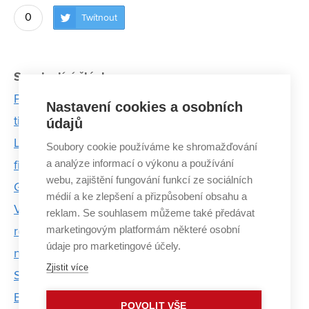
0
Twítnout
Související články:
Poškozenou chrupavku nahradí implantát z 3D
Nastavení cookies a osobních
tiskárny, tvrdí Vojtová
údajů
Lidé si často myslí, že jsme šílení vědci ze sci-fi
Soubory cookie používáme ke shromažďování
a analýze informací o výkonu a používání
filmů, říká světový odborník na nanotechnologie
webu, zajištění fungování funkcí ze sociálních
Grafen - mladý a nedočkavý favorit
médií a ke zlepšení a přizpůsobení obsahu a
Výzkumníci z FSI VUT dokážou spočítat riziko
reklam. Se souhlasem můžeme také předávat
marketingovým platformám některé osobní
roztržení aorty. Podílejí se také na vývoji implantátů
údaje pro marketingové účely.
na míru
Zjistit více
Studenti v matematice nejsou zvyklí klást otázky.
Badatelsky orientovaná výuka to chce změnit
POVOLIT VŠE