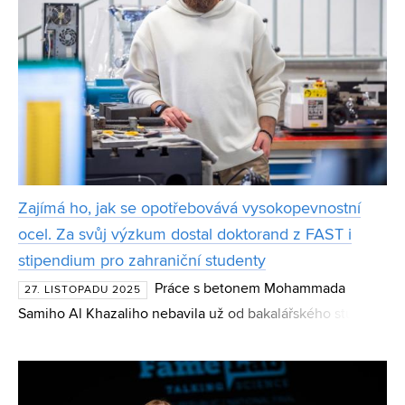
Zajímá ho, jak se opotřebovává vysokopevnostní
ocel. Za svůj výzkum dostal doktorand z FAST i
stipendium pro zahraniční studenty
Práce s betonem Mohammada
27. LISTOPADU 2025
Samiho Al Khazaliho nebavila už od bakalářského studia.
Proto svou pozornost zaměřil na ocel a magisterskou práci
na Fakultě stavební VUT věnoval oceli. Zajímalo ho, jak
různ