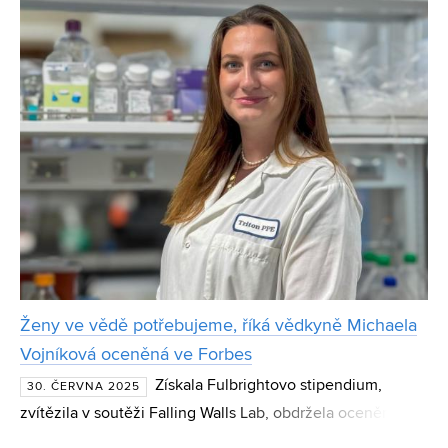
Kasala, dlouholetého pedagoga a pracovníka Ústavu ra
Ženy ve vědě potřebujeme, říká vědkyně Michaela
Vojníková oceněná ve Forbes
Získala Fulbrightovo stipendium,
30. ČERVNA 2025
zvítězila v soutěži Falling Walls Lab, obdržela ocenění
Brno Ph.D. Talent a umístila se v žebříčku 30 pod 30 ve