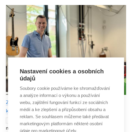
slovenském Forbes. Michaela Vojníková se řadí mezi úspě
Nastavení cookies a osobních
údajů
Soubory cookie používáme ke shromažďování
a analýze informací o výkonu a používání
Zkoumat kvantový svět je fascinující, říká vědec,
webu, zajištění fungování funkcí ze sociálních
médií a ke zlepšení a přizpůsobení obsahu a
který stojí za vývojem unikátního spektrometru
reklam. Se souhlasem můžeme také předávat
Původně chtěl být lékařem, ale ještě
26. ČERVNA 2025
marketingovým platformám některé osobní
na střední škole se rozhodl jít ve stopách svého otce a
údaje pro marketingové účely.