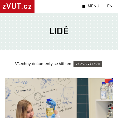
zVUT.cz
MENU
EN
LIDÉ
Všechny dokumenty se štítkem
VĚDA A VÝZKUM