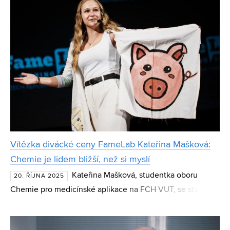
Vítězka divácké ceny FameLab Kateřina Mašková:
Chemie je lidem bližší, než si myslí
Kateřina Mašková, studentka oboru
20. ŘÍJNA 2025
Chemie pro medicínské aplikace na FCH VUT, se stala
finalistkou prestižní mezinárodní soutěže FameLab 2025.
Ta probíhá ve 23 zemích světa a jejím cílem je popularizac