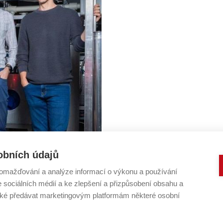
obních údajů
omažďování a analýze informací o výkonu a používání
e odparka
e sociálních médií a ke zlepšení a přizpůsobení obsahu a
o a další látky byste našli v
é předávat marketingovým platformám některé osobní
i zpracování hroznů a výrobě
 vodou