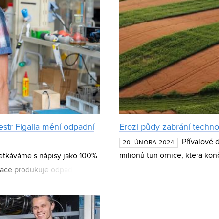
str Figalla mění odpadní
Erozi půdy zabrání techno
Přívalové 
20. ÚNORA 2024
milionů tun ornice, která kon
etkáváme s nápisy jako 100%
nádržích. Řešení může nabíd
yklace produkuje odpad,
být její negativní