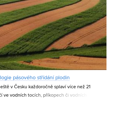
logie pásového střídání plodin
deště v Česku každoročně splaví více než 21
čí ve vodních tocích, příkopech či vodních
nout technologie pásového střídání plodin. Doká