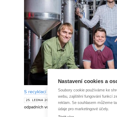
Nastavení cookies a os
Soubory cookie používáme ke shr
S recyklací odpadních vod z vinařství pomůž
webu, zajištění fungování funkcí z
Cukry, kyselina octová, etanol. Tyt
25. LEDNA 2024
reklam. Se souhlasem můžeme tak
odpadních vodách, které vznikají ve vinařstvích př
údaje pro marketingové účely.
oblíbeného nápoje. Poradit si s takto znečištěnou
Zjistit více