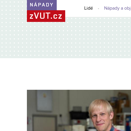
NÁPADY
Lidé
Nápady a ob
zVUT.cz