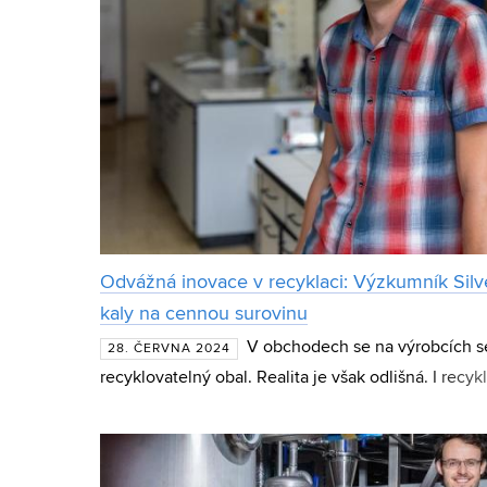
Odvážná inovace v recyklaci: Výzkumník Silve
kaly na cennou surovinu
V obchodech se na výrobcích s
28. ČERVNA 2024
recyklovatelný obal. Realita je však odlišná. I rec
spotřebovává energii a v některých případech může 