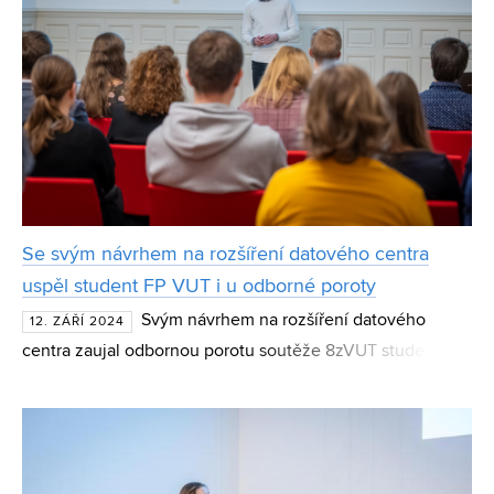
Se svým návrhem na rozšíření datového centra
uspěl student FP VUT i u odborné poroty
Svým návrhem na rozšíření datového
12. ZÁŘÍ 2024
centra zaujal odbornou porotu soutěže 8zVUT student
Fakulty podnikatelské Samuel Zvolenský. Jelikož sám už
několik let v datovém centru pracuje, práci pojal praktick