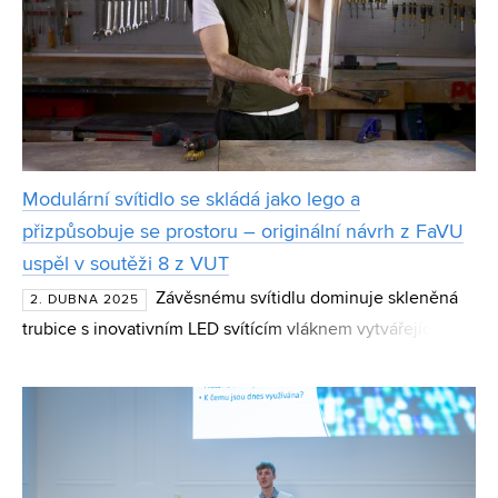
Modulární svítidlo se skládá jako lego a
přizpůsobuje se prostoru – originální návrh z FaVU
uspěl v soutěži 8 z VUT
Závěsnému svítidlu dominuje skleněná
2. DUBNA 2025
trubice s inovativním LED svítícím vláknem vytvářející
netradiční optický efekt. Svítidlo, které ve své bakalářské
práci navrhl Andrej Ilič z FaVU, je navíc navrže