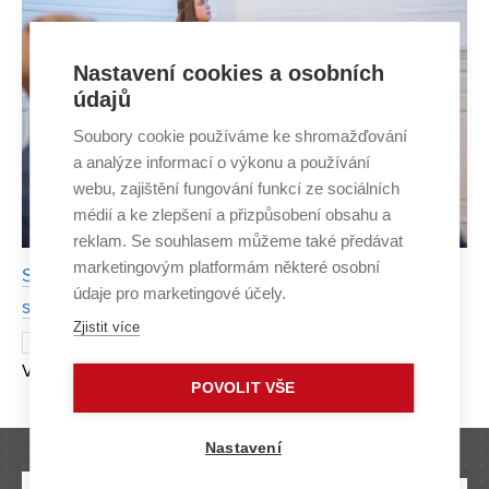
Nastavení cookies a osobních
údajů
Soubory cookie používáme ke shromažďování
a analýze informací o výkonu a používání
webu, zajištění fungování funkcí ze sociálních
médií a ke zlepšení a přizpůsobení obsahu a
reklam. Se souhlasem můžeme také předávat
marketingovým platformám některé osobní
Studentka FAST VUT vrátila ve své práci život do
údaje pro marketingové účely.
starého mlýna. Návrh uspěl v soutěži 8zVUT
Zjistit více
Zprovoznit starý mlýn zkusila ve své práci
10. ZÁŘÍ 2024
Veronika Chrástová z Fakulty stavební VUT. Reálnému
POVOLIT VŠE
vodnímu mlýnu se ve svém návrhu snažila navrátit jeho
dřívější funkci, ačkoliv narazila na řadu praktický
Nastavení