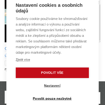
Nastavení cookies a osobních
údajů
Soubory cookie používáme ke shromažďování
a analýze informací o výkonu a používání
webu, zajištění fungování funkcí ze sociálních
médií a ke zlepšení a přizpůsobení obsahu a
reklam. Se souhlasem můžeme také předávat
marketingovým platformám některé osobní
CESA má unikátní zařízení, které dokáže měřit
údaje pro marketingové účely.
účinnost techniky plavání
Zjistit více
Speciální zařízení, které dokáže změřit
24. KVĚTNA 2018
rychlost plavců, jejich zrychlení a pomocí kamer
POVOLIT VŠE
zaznamenat pohyb sportovce, mají v Centru sportovních
aktivit VUT v Brně. Na jeho vývoji už od 60. let pracuje
Nastavení
Povolit pouze nezbytné