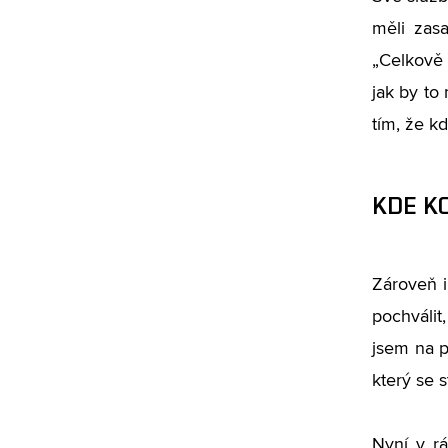
měli zas
„Celkově 
jak by to
tím, že kd
KDE K
Zároveň i
pochválit
jsem na p
který se 
Nyní v rá