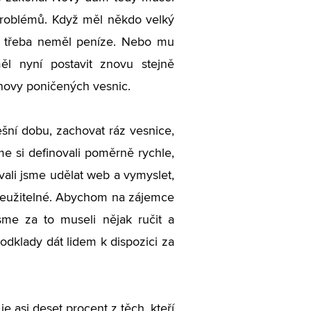
 problémů. Když měl někdo velký
o třeba neměl peníze. Nebo mu
ěl nyní postavit znovu stejně
novy poničených vesnic.
ešní dobu, zachovat ráz vesnice,
sme si definovali poměrně rychle,
ali jsme udělat web a vymyslet,
zneužitelné. Abychom na zájemce
sme za to museli nějak ručit a
dklady dát lidem k dispozici za
je asi deset procent z těch, kteří