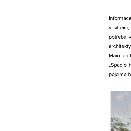
Informace
v situaci
potřeba v
architekt
Maio arc
„Spadlo 
pojďme ho