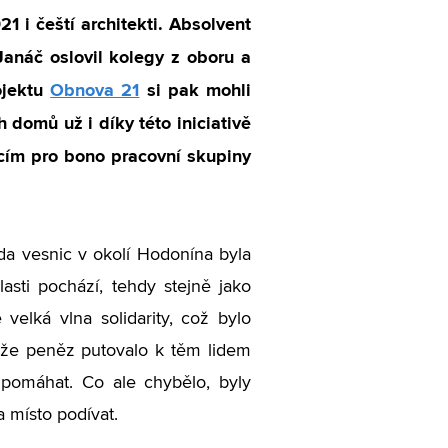
 i čeští architekti. Absolvent
Janáč oslovil kolegy z oboru a
ojektu
Obnova 21
si pak mohli
 domů už i díky této iniciativě
ucím pro bono pracovní skupiny
da vesnic v okolí Hodonína byla
asti pochází, tehdy stejně jako
velká vlna solidarity, což bylo
nže peněz putovalo k těm lidem
 pomáhat. Co ale chybělo, byly
a místo podívat.