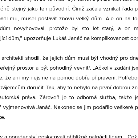
éně stejný jako ten původní. Čímž začala vznikat řada
adl mu, musel postavit znovu velký dům. Ale on na t
dům nevyhovoval, protože byl sto let starý, a on m
ící dům,” upozorňuje Lukáš Janáč na komplikovanost ob
e architekti shodli, že jejich dům musí být vhodný pro dn
veřejný prostor a být pohodlný vevnitř. „Ačkoliv zadání j
e, že ani my nejsme na pomoc dobře připraveni. Potřebov
 zájemcům doručit. Tak, aby to nebylo na první dobrou 
autorská práva. Zároveň je to odborná služba, takže j
 vyjmenovává Janáč. Nakonec se jim podařilo veškeré po
ce.
 a poradenství poskytovali přibližně patnácti lidem. „Což 