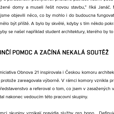
ažené domy a museli řešit novou stavbu,” říká Janáč.
jsme objevili něco, co by mohlo i do budoucna fungovat,
 mělo být příště. A bylo by skvělé, kdyby s tím někdo pok
yby se našel například student architektury, kterého by to z
ONČÍ POMOC A ZAČÍNÁ NEKALÁ SOUTĚŽ
niciativa Obnova 21 inspirovala i Českou komoru archite
, protože zareagovala výborně. V rámci komory vznikla p
ředstavenstvo a referoval o tom, co jsem v zasažených ves
stal nakonec vedoucím této pracovní skupiny.
mci skupiny vznikají pravidla služby pro bono. „Definu