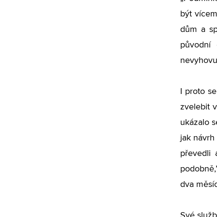
být vícem
dům a sp
původní 
nevyhovuj
I proto s
zvelebit 
ukázalo s
jak návrh
převedli 
podobně,”
dva měsí
Své služby