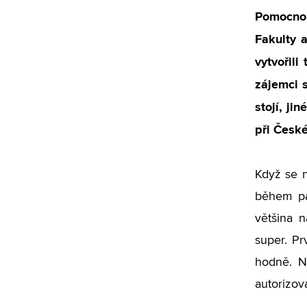
Pomocnou
Fakulty 
vytvořili
zájemci s
stojí, ji
při České
Když se n
během pár
většina n
super. Pr
hodně. N
autorizova