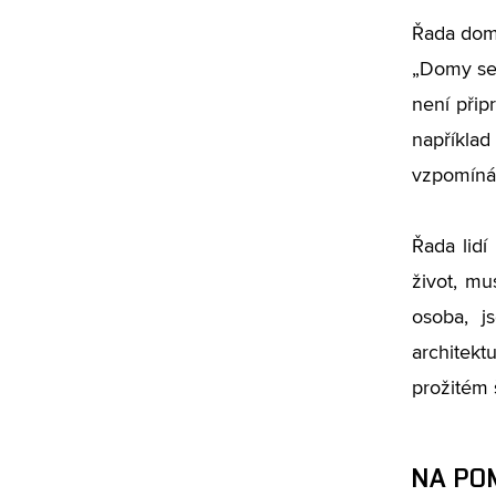
Řada domů
„Domy se 
není přip
napříkla
vzpomíná
Řada lidí
život, mu
osoba, j
architekt
prožitém 
NA PO