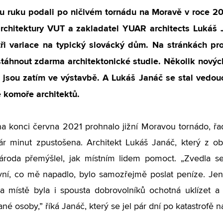
 ruku podali po ničivém tornádu na Moravě v roce 2021
architektury VUT a zakladatel YUAR architects Lukáš 
 tři variace na typický slovácký dům. Na stránkách pr
táhnout zdarma architektonické studie. Několik nových
né jsou zatím ve výstavbě. A Lukáš Janáč se stal vedo
 komoře architektů.
a konci června 2021 prohnalo jižní Moravou tornádo, řa
 minut zpustošena. Architekt Lukáš Janáč, který z obl
ároda přemýšlel, jak místním lidem pomoct. „Zvedla se 
vní, co mě napadlo, bylo samozřejmě poslat peníze. Je
a místě byla i spousta dobrovolníků ochotná uklízet a
né osoby,” říká Janáč, který se jel pár dní po katastrofě n