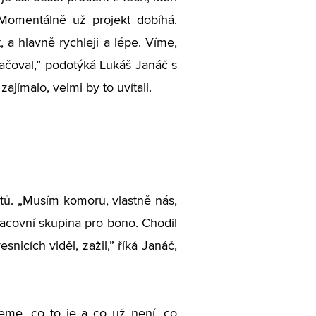
 Momentálně už projekt dobíhá.
 a hlavně rychleji a lépe. Víme,
račoval,” podotýká Lukáš Janáč s
ajímalo, velmi by to uvítali.
ktů. „Musím komoru, vlastně nás,
racovní skupina pro bono. Chodil
nicích viděl, zažil,” říká Janáč,
jeme, co to je a co už není, co