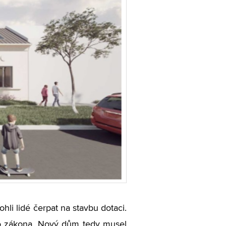
li lidé čerpat na stavbu dotaci.
ho zákona. Nový dům tedy musel