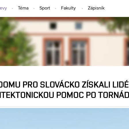
jevy
Téma
Sport
Fakulty
Zápisník
NÁPADY A OBJEVY
 DOMU PRO SLOVÁCKO ZÍSKALI LID
ITEKTONICKOU POMOC PO TORNÁ