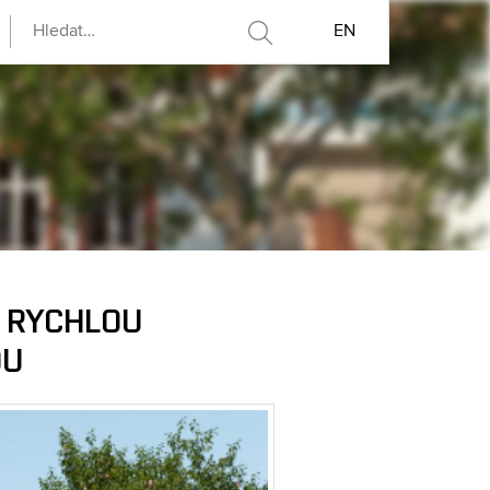
EN
É RYCHLOU
DU