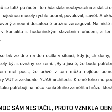
 se totiž po řádění tornáda stala neobyvatelná a statici o
najednou musely rychle bourat, povolovat, stavět. A ukáza
ravený a neumí dostatečně pružně zareagovat. Na místě se
d v kontaktu s hodonínským stavebním úřadem, a ten 
.
 se tak ze dne na den ocitla v situaci, kdy jejich domy,
sely být srovnány se zemí. „Bylo jasné, že bude potřeba
sem měl pocit, že právě v tom můžu nejlépe pomoc
ury VUT a zakladatel YUAR architects. Kromě toho mu podle
šoku potřebují na něco konkrétního zaměřit a hrůzu, která 
MOC SÁM NESTAČIL, PROTO VZNIKLA OBN