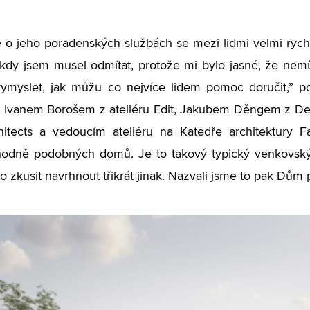
 o jeho poradenských službách se mezi lidmi velmi rych
, kdy jsem musel odmítat, protože mi bylo jasné, že nemů
ymyslet, jak můžu co nejvíce lidem pomoc doručit,” po
y Ivanem Borošem z ateliéru Edit, Jakubem Děngem z De
hitects a vedoucím ateliéru na Katedře architektury 
hodně podobných domů. Je to takový typický venkovský 
 zkusit navrhnout třikrát jinak. Nazvali jsme to pak Dům p