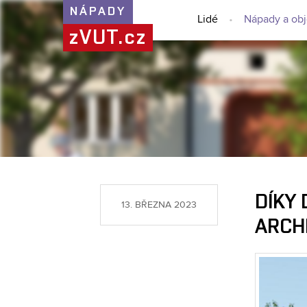
NÁPADY
Lidé
Nápady a ob
zVUT.cz
DÍKY
13. BŘEZNA 2023
ARCH