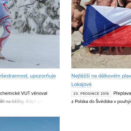
všestrannost, upozorňuje
Nejtěžší na dálkovém plav
Lokajová
ty chemické VUT věnoval
Přeplava
23. PROSINCE 2016
děl na běžky. Když před
z Polska do Švédska v pouhýc
dit v lyžařském o
chemické VUT Aneta Lokajov