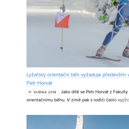
Lyžařský orientační běh vyžaduje především 
Petr Horvát
Jako dítě se Petr Horvát z Fakul
11. DUBNA 2018
orientačnímu běhu. V zimě pak s rodiči často vyjíž
deseti lety zjistil, že oba sporty může spojit a závo