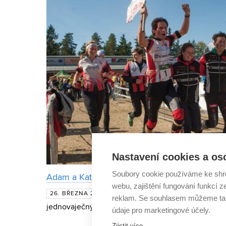
Nastavení cookies a os
Soubory cookie používáme ke shr
Adam a Kateřina Chromí: Já byla zadýchaná, 
webu, zajištění fungování funkcí z
Podobnou shodu v zájmech by čl
26. BŘEZNA 2015
reklam. Se souhlasem můžeme tak
jednovaječných dvojčat. Přestože však Adam Chromý
údaje pro marketingové účely.
dříve než jeho sestra Kateřina, mnoho údajů v pom
Zjistit více