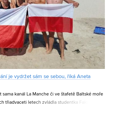
ání je vydržet sám se sebou, říká Aneta
t sama kanál La Manche či ve štafetě Baltské moře
h třiadvaceti letech zvládla studentka Fakulty
á. Dlouhodobě se věnuje dálkovému plavání