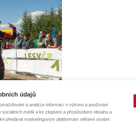
obních údajů
omažďování a analýze informací o výkonu a používání
brácha se skoro nudil
e sociálních médií a ke zlepšení a přizpůsobení obsahu a
ověk spíše čekal u
é předávat marketingovým platformám některé osobní
 přišel na svět o šest let
yslných dotaznících by oba