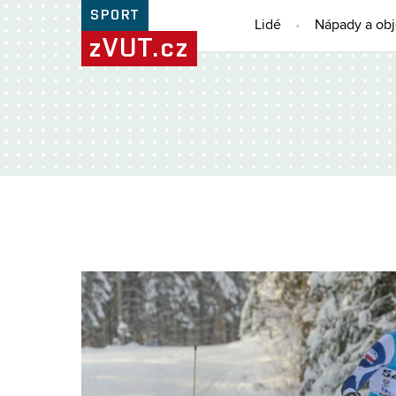
SPORT
Lidé
Nápady a ob
zVUT.cz