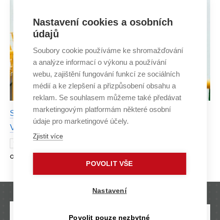
Nastavení cookies a osobních
údajů
Soubory cookie používáme ke shromažďování
a analýze informací o výkonu a používání
webu, zajištění fungování funkcí ze sociálních
médií a ke zlepšení a přizpůsobení obsahu a
reklam. Se souhlasem můžeme také předávat
marketingovým platformám některé osobní
Sport mě naučil nevzdávat se, říká studentka FCH
údaje pro marketingové účely.
VUT Kateřina Provazníková
Zjistit více
Chemie a volejbal – dvě zdánlivě
18. LISTOPADU 2025
odlišné disciplíny, které má ale studentka Fakulty
POVOLIT VŠE
chemické VUT Kateřina Provazníková pevně ve svých
rukou. V rozhovoru vypráví, jak dokáže skloubit náročné
Nastavení
studium s
Povolit pouze nezbytné