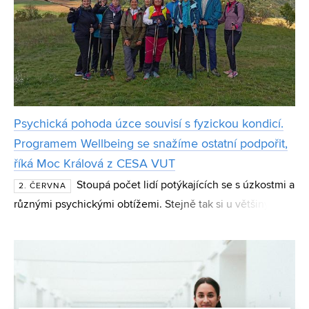
Psychická pohoda úzce souvisí s fyzickou kondicí.
Programem Wellbeing se snažíme ostatní podpořit,
říká Moc Králová z CESA VUT
Stoupá počet lidí potýkajících se s úzkostmi a
2. ČERVNA
různými psychickými obtížemi. Stejně tak si u většiny lidí
sedavé zaměstnání začne dříve či později vybírat svou
daň. Podle celostní fyzioterapeutky a od