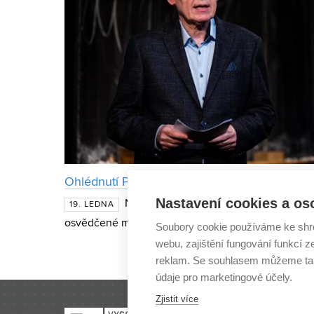
Ohlédnutí Petra Duba za 25 lety s Fyzikou 
Nastavení cookies a os
Na konci roku 2025 vyšlo v Nakladatel
19. LEDNA
osvědčené moderně zpracované učebnice Fyzika au
Soubory cookie používáme ke shr
Resnicka a J. Walkera, pracovně nazývané HRW. O
webu, zajištění fungování funkcí z
reklam. Se souhlasem můžeme tak
údaje pro marketingové účely.
Zjistit více
VYSOKÉ UČENÍ