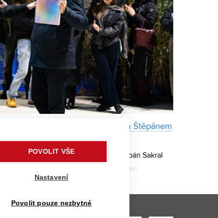
rt si vedle staví kapličku. S Markem Štěpánem
POVOLIT VŠE
 Nakladatelství VUTIUM Marek Jan Štěpán Sakral
 s architektem Markem Štěpánem, tvůrcem
Nastavení
iha pojednává. Publikace byla veřejnosti
Povolit pouze nezbytné