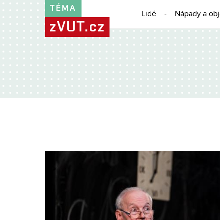
TÉMA
Lidé
Nápady a ob
zVUT.cz