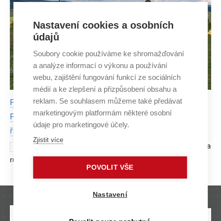
Nastavení cookies a osobních
údajů
Soubory cookie používáme ke shromažďování
a analýze informací o výkonu a používání
webu, zajištění fungování funkcí ze sociálních
médií a ke zlepšení a přizpůsobení obsahu a
reklam. Se souhlasem můžeme také předávat
Psychická pohoda úzce souvisí s fyzickou kondicí.
marketingovým platformám některé osobní
Programem Wellbeing se snažíme ostatní podpořit,
údaje pro marketingové účely.
říká Moc Králová z CESA VUT
Zjistit více
Stoupá počet lidí potýkajících se s úzkostmi a
2. ČERVNA
různými psychickými obtížemi. Stejně tak si u většiny lidí
POVOLIT VŠE
sedavé zaměstnání začne dříve či později vybírat svou
daň. Podle celostní fyzioterapeutky a od
Nastavení