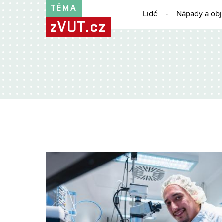
TÉMA
Lidé
Nápady a ob
zVUT.cz