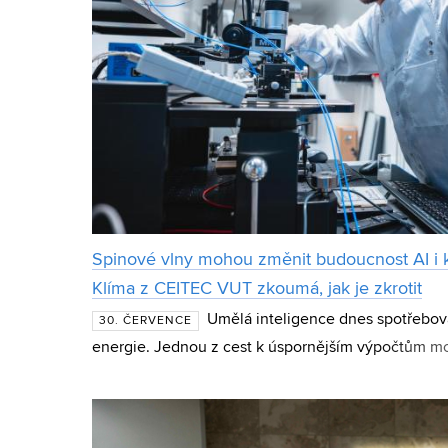
Spinové vlny mohou změnit budoucnost AI i 
Klíma z CEITEC VUT zkoumá, jak je zkrotit
Umělá inteligence dnes spotřebov
30. ČERVENCE
energie. Jednou z cest k úspornějším výpočtům mo
magnetické jevy, které vědci zkoumají jako základ