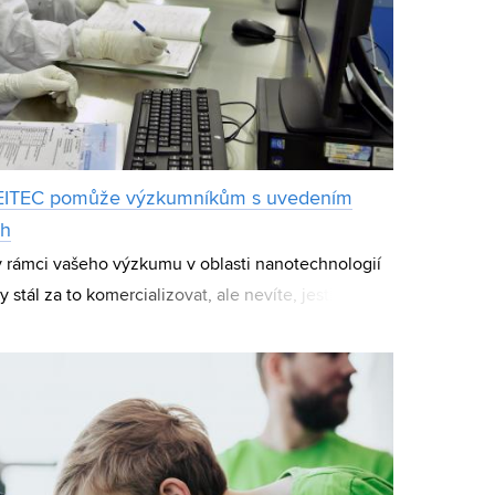
CEITEC pomůže výzkumníkům s uvedením
rh
 v rámci vašeho výzkumu v oblasti nanotechnologií
stál za to komercializovat, ale nevíte, jestli
 VUT ve spolupráci s JIC nabízí pom