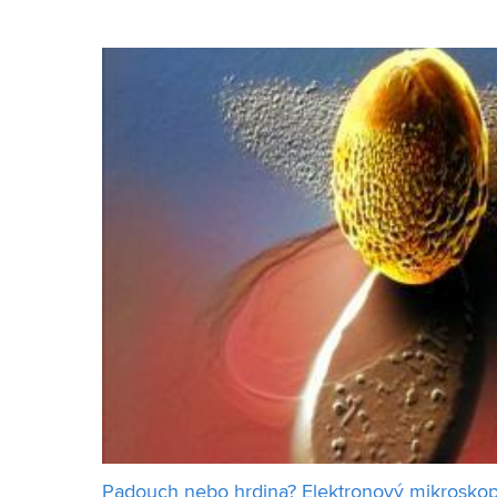
jako postdoc v National High Magnetic Field Labor
Padouch nebo hrdina? Elektronový mikroskop v