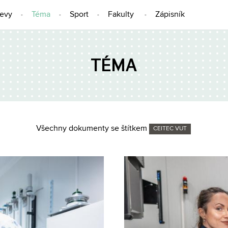
jevy
Téma
Sport
Fakulty
Zápisník
TÉMA
Všechny dokumenty se štítkem
CEITEC VUT