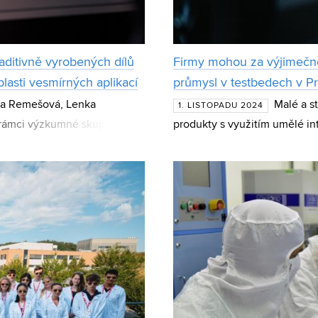
aditivně vyrobených dílů
Firmy mohou za výjimečně
blasti vesmírných aplikací
průmysl v testbedech v Pr
la Remešová, Lenka
Malé a st
1. LISTOPADU 2024
 rámci výzkumné skupiny
produkty s využitím umělé in
va Čelka na CEITEC VUT,
příležitost získat výraznou 