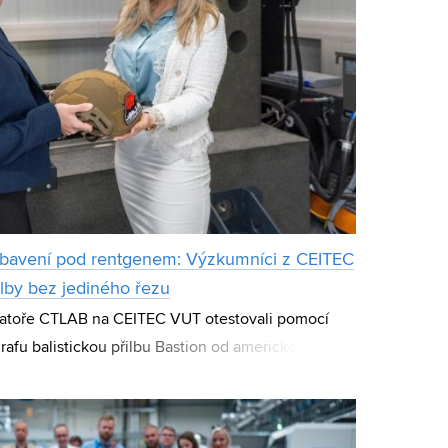
ybavení pod rentgenem: Výzkumníci z CEITEC
přilby bez jediného řezu
ratoře CTLAB na CEITEC VUT otestovali pomocí
fu balistickou přilbu Bastion od amerického
řístroj dokázal bez jediného zásahu zobrazi