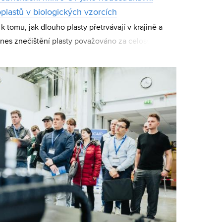
lastů v biologických vzorcích
 tomu, jak dlouho plasty přetrvávají v krajině a
e dnes znečištění plasty považováno za celosvětovou
 obavami sledujeme už dlouho, stá