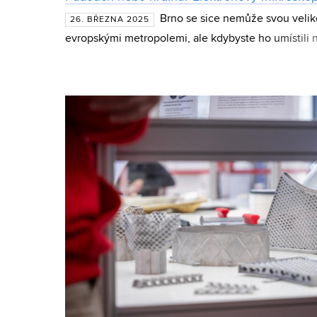
Brno se sice nemůže svou veliko
26. BŘEZNA 2025
evropskými metropolemi, ale kdybyste ho umístili
mikroskopie, zjistíte, že snese srovnání s přitažliv