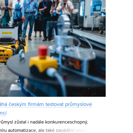
áhá českým firmám testovat průmyslové
ncí
růmysl zůstal i nadále konkurenceschopný,
míru automatizace, ale také zavádění umělé