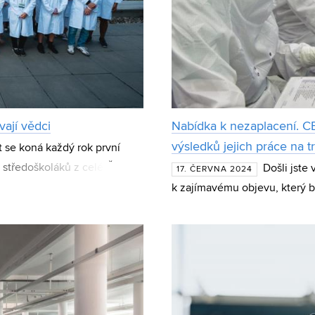
ají vědci
Nabídka k nezaplacení. 
výsledků jejich práce na t
t se koná každý rok první
y středoškoláků z celé České
Došli jste
17. ČERVNA 2024
. Pod vedením
k zajímavému objevu, který by 
uspěje a s čím začít? CEITEC