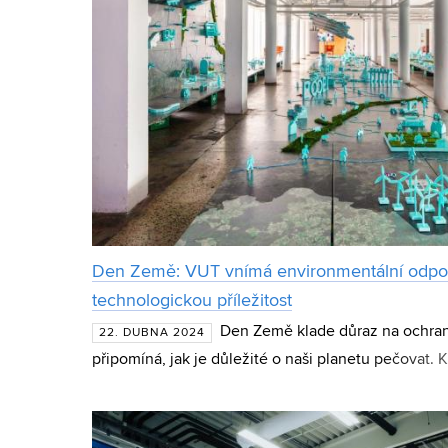
Den Země: VUT vnímá environmentální odpo
technologickou příležitost
Den Země klade důraz na ochranu
22. DUBNA 2024
připomíná, jak je důležité o naši planetu pečovat. 
více než miliarda lidí, čímž se řadí k největšímu se