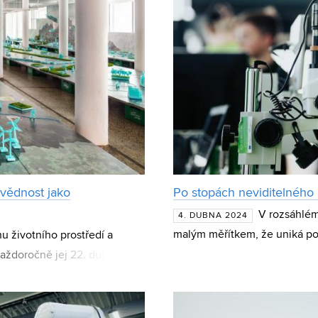
vědnost jako
Po stopách neviditelného
V rozsáhlém
4. DUBNA 2024
malým měřítkem, že uniká po
 životního prostředí a
miniaturní částice a strukt
Každoročně jej 22. dubna slaví
kulárnímu sv