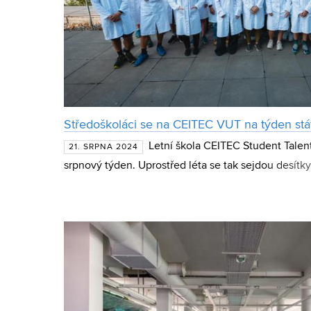
Středoškoláci se na CEITEC VUT na týden stáv
Letní škola CEITEC Student Talen
21. SRPNA 2024
srpnový týden. Uprostřed léta se tak sejdou desítk
republiky a Slovenska, aby se na týden stali vědci