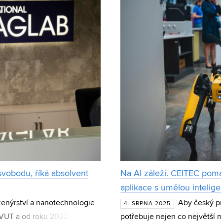
vobodu, říká absolvent
Na AI záleží. CEITEC pom
aplikace s umělou intelige
ženýrství a nanotechnologie
Aby český p
4. SRPNA 2025
C VUT a od roku 2022 působí
potřebuje nejen co největší 