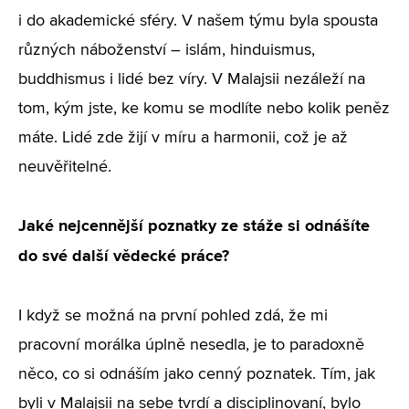
i do akademické sféry. V našem týmu byla spousta
různých náboženství – islám, hinduismus,
buddhismus i lidé bez víry. V Malajsii nezáleží na
tom, kým jste, ke komu se modlíte nebo kolik peněz
máte. Lidé zde žijí v míru a harmonii, což je až
neuvěřitelné.
Jaké nejcennější poznatky ze stáže si odnášíte
do své další vědecké práce?
I když se možná na první pohled zdá, že mi
pracovní morálka úplně nesedla, je to paradoxně
něco, co si odnáším jako cenný poznatek. Tím, jak
byli v Malajsii na sebe tvrdí a disciplinovaní, bylo