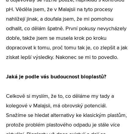
a objevovaly se různé potíže, například s kontrolou
pH. Věděla jsem, že v Malajsii na tyto procesy
nahlížejí jinak, a doufala jsem, že mi pomohou
odhalit, co dělám špatně. První pokusy nevycházely
dobře, takže jsem se musela krok po kroku
dopracovat k tomu, proč tomu tak je, co zlepšit a jak
získat lepší výsledky. Nakonec se mi to povedlo.
Jaká je podle vás budoucnost bioplastů?
Celkově si myslím, že to, co děláme my tady a
kolegové v Malajsii, má obrovský potenciál.
Snažíme se hledat alternativy ke klasickým plastům,
protože problém plastového odpadu je stále více