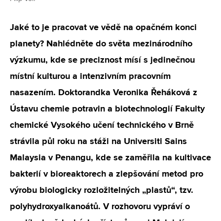
Jaké to je pracovat ve vědě na opačném konci
planety? Nahlédněte do světa mezinárodního
výzkumu, kde se preciznost mísí s jedinečnou
místní kulturou a intenzivním pracovním
nasazením. Doktorandka Veronika Řeháková z
Ústavu chemie potravin a biotechnologií Fakulty
chemické Vysokého učení technického v Brně
strávila půl roku na stáži na Universiti Sains
Malaysia v Penangu, kde se zaměřila na kultivace
bakterií v bioreaktorech a zlepšování metod pro
výrobu biologicky rozložitelných „plastů“, tzv.
polyhydroxyalkanoátů. V rozhovoru vypráví o