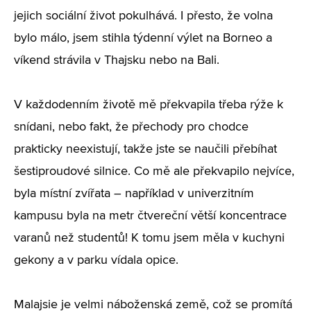
jejich sociální život pokulhává. I přesto, že volna
bylo málo, jsem stihla týdenní výlet na Borneo a
víkend strávila v Thajsku nebo na Bali.
V každodenním životě mě překvapila třeba rýže k
snídani, nebo fakt, že přechody pro chodce
prakticky neexistují, takže jste se naučili přebíhat
šestiproudové silnice. Co mě ale překvapilo nejvíce,
byla místní zvířata – například v univerzitním
kampusu byla na metr čtvereční větší koncentrace
varanů než studentů! K tomu jsem měla v kuchyni
gekony a v parku vídala opice.
Malajsie je velmi náboženská země, což se promítá