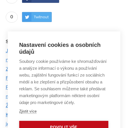
0
Twítnout
Související články:
Nastavení cookies a osobních
Japonsko je šílená země. Chtěl bych víc rozumět
údajů
nátuře místních lidí, říká absolvent FCH VUT
Soubory cookie používáme ke shromažďování
a analýze informací o výkonu a používání
Zkapalnit a pak znovu využít při výrobě. Vědci z
webu, zajištění fungování funkcí ze sociálních
Fakulty chemické přihlásili další patent
médií a ke zlepšení a přizpůsobení obsahu a
Plány Univerzity třetího věku VUT? Dostat se do
reklam. Se souhlasem můžeme také předávat
marketingovým platformám některé osobní
menších měst a připojit nejmladší generaci
údaje pro marketingové účely.
Ženy z VUT, které hýbou světem vědy a techniky
Zjistit více
Kudy z doby plastové? Řešení není jednoduché ani
jednoznačné, říká Stanislav Obruča z FCH VUT
POVOLIT VŠE