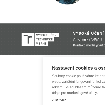
town”
Olomo
Horní
vím, 
vychá
VYSOKÉ UČENÍ
Stude
Antonínská 548/1 |
účast
Kontakt: media@vut.
Nastavení cookies a os
Soubory cookie používáme ke shr
webu, zajištění fungování funkcí z
reklam. Se souhlasem můžeme tak
údaje pro marketingové účely.
Zjistit více