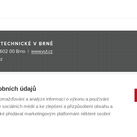
. Od té doby mě nepřestává překvapovat. Je to krásné horské mě
uci, ale táhne se údolím, které je ohraničené skalisky. Tedy spí
 Adžie a je pravda, že kdo by sem jel za párty životem, tak tu n
není snad žádný klub, zato barů se tu najde vícero. Tohle místo je
zky, lyžování a další aktivity.{{foto|IMG_20240224_154252659_1
 TECHNICKÉ V BRNĚ
nt Network (ESN) tu funguje perfektně a pořádá spoustu event
 602 00 Brno |
www.vut.cz
nit. Hned při příjezdu pořádalo ESN
cz
obních údajů
omažďování a analýze informací o výkonu a používání
e sociálních médií a ke zlepšení a přizpůsobení obsahu a
é předávat marketingovým platformám některé osobní