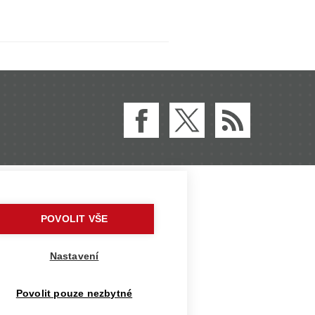
sto velikostí podobné asi
še velehorami. Jedná se o region
enajde, co hledá. Ve městě, pokud
 ale jako stvořené pro túry do hor,
600.jpg|775}}Taky Erasmus
ů, kterých se můžeme my Erasmáci
POVOLIT VŠE
Nastavení
Povolit pouze nezbytné