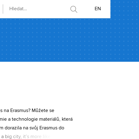
EN
tos na Erasmus? Můžete se
ie a technologie materiálů, která
em dorazila na svůj Erasmus do
 big city, it’s more like a big