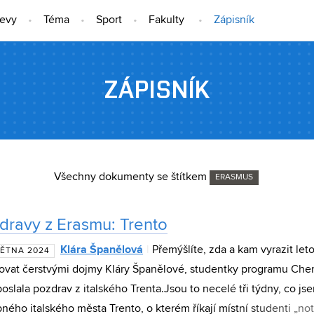
jevy
Téma
Sport
Fakulty
Zápisník
ZÁPISNÍK
Všechny dokumenty se štítkem
ERASMUS
dravy z Erasmu: Trento
Klára Španělová
Přemýšlíte, zda a kam vyrazit le
VĚTNA 2024
rovat čerstvými dojmy Kláry Španělové, studentky programu Chem
oslala pozdrav z italského Trenta.Jsou to necelé tři týdny, co js
ného italského města Trento, o kterém říkají místní studenti „not a