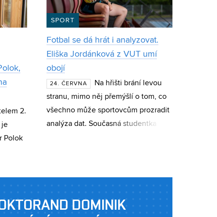
SPORT
Fotbal se dá hrát i analyzovat.
Eliška Jordánková z VUT umí
Polok,
obojí
ha
Na hřišti brání levou
24. ČERVNA
stranu, mimo něj přemýšlí o tom, co
všechno může sportovcům prozradit
telem 2.
analýza dat. Současná studentka
 je
FEKT a absolventka CESA VUT Eliška
r Polok
Jordánková se věnuje datové
analýze, stro
soutěži
 v oboru
OKTORAND DOMINIK