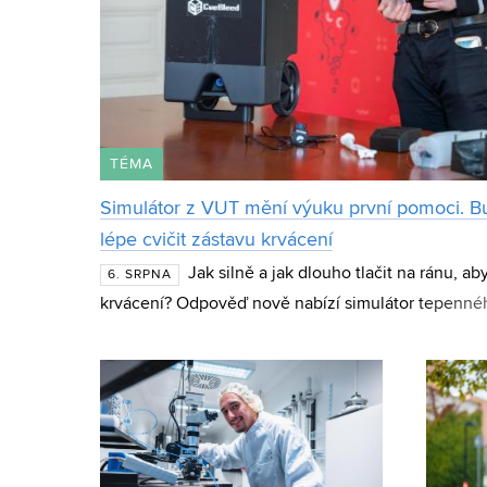
TÉMA
Simulátor z VUT mění výuku první pomoci. B
lépe cvičit zástavu krvácení
Jak silně a jak dlouho tlačit na ránu, ab
6. SRPNA
krvácení? Odpověď nově nabízí simulátor tepennéh
CueBleed z Fakulty strojního inženýrství VUT. Zaří