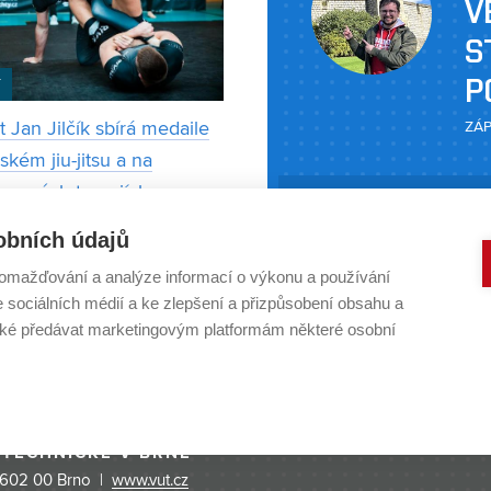
V
S
P
T
 Jan Jilčík sbírá medaile
ZÁP
lském jiu-jitsu a na
ngových turnajích
Doktorand Ústavu chemi
Jan Jilčík
STOPADU 2025
obních údajů
Fakulty chemické VUT 
 magisterský obor
praktickou stáž v Oxfo
omažďování a analýze informací o výkonu a používání
technická výroba a
e sociálních médií a ke zlepšení a přizpůsobení obsahu a
organických polymerů pr
ent a zároveň patří mezi
é předávat marketingovým platformám některé osobní
chemických tranzistorech
í české závodníky ve své
využitelná napříkl
i (blue belt, 77 kg) v
ém jiu-jitsu. Za poslední
í
 TECHNICKÉ V BRNĚ
 602 00 Brno |
www.vut.cz