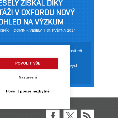
ESELÝ ZÍSKAL DÍKY
TÁŽI V OXFORDU NOVÝ
OHLED NA VÝZKUM
ISNÍK | DOMINIK VESELÝ | 31. KVĚTNA 2024
e a technologie ochrany životního prostředí
Dominik Veselý nedávno absolvoval
POVOLIT VŠE
rdu. Zde pracoval na výzkumu polovodivých
o aplikaci v organických elektro-
Nastavení
. Tato finální funkční zařízení jsou
Povolit pouze nezbytné