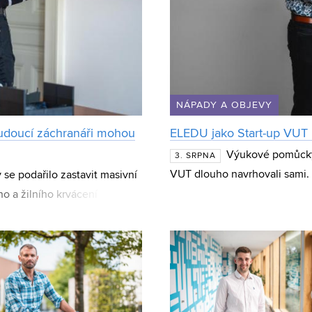
NÁPADY A OBJEVY
udoucí záchranáři mohou
ELEDU jako Start-up VUT m
Výukové pomůcky 
3. SRPNA
VUT dlouho navrhovali sami. 
y se podařilo zastavit masivní
vyvíjí elektronické výukové 
o a žilního krvácení
zení stud