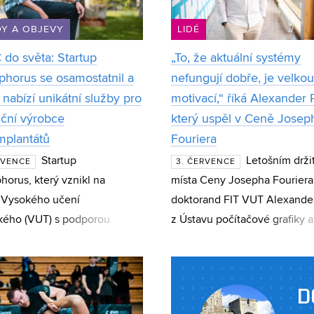
Y A OBJEVY
LIDÉ
 do světa: Startup
„To, že aktuální systémy
phorus se osamostatnil a
nefungují dobře, je velkou
 nabízí unikátní služby pro
motivací,“ říká Alexander 
iční výrobce
který uspěl v Ceně Josep
mplantátů
Fouriera
Startup
Letošním drži
RVENCE
3. ČERVENCE
horus, který vznikl na
místa Ceny Josepha Fouriera
 Vysokého učení
doktorand FIT VUT Alexande
kého (VUT) s podporou
z Ústavu počítačové grafiky a
u CEITEC Innovation
multimédií. Polok, který si v 
ator, se osamostatnil a dnes
studentů doktorského studia
jako technologická
počítačov
D
ost s mezináro