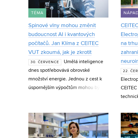
TÉMA
NÁPAD
Spinové vlny mohou změnit
CEITEC
budoucnost AI i kvantových
Electro
počítačů. Jan Klíma z CEITEC
na trhu
VUT zkoumá, jak je zkrotit
zahran
neuroi
Umělá inteligence
30. ČERVENCE
dnes spotřebovává obrovské
22. ČE
množství energie. Jednou z cest k
Electrop
úspornějším výpočtům mohou být
CEITEC
spinové vlny – magnetické jevy,
technic
které vědci zkoumají jako základ
program
nové generace čipů i kvan
Acceler
působí 
společn