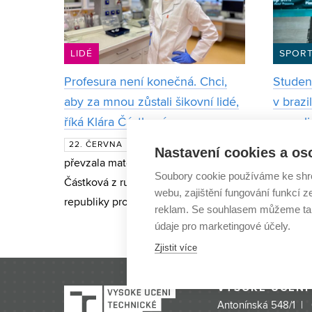
LIDÉ
SPOR
Profesura není konečná. Chci,
Student
aby za mnou zůstali šikovní lidé,
v brazi
říká Klára Částková
grappli
Když letos v červnu
22. ČERVNA
13. LI
Nastavení cookies a os
převzala materiálová vědkyně Klára
studuje
Soubory cookie používáme ke shr
Částková z rukou prezidenta
Elektro
webu, zajištění fungování funkcí z
republiky profesorský dekret, mnozí
managem
reklam. Se souhlasem můžeme tak
ji varovali, že jde o kariérní vrchol, po
nejlepš
údaje pro marketingové účely.
kterém „už to výš nejde“. Sama však
kategori
Zjistit více
s ú
brazilsk
půlrok z
VYSOKÉ UČENÍ
Antonínská 548/1 |