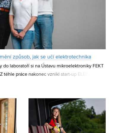
ění způsob, jak se učí elektrotechnika
do laboratoří si na Ústavu mikroelektroniky FEKT
Z téhle práce nakonec vznikl start-up ELEDU, který
platformy Elabrix a pomáhá s