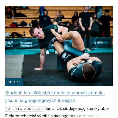
vrchol, po kterém „už to výš nejde“. Sama však s ú
SPORT
Student Jan Jilčík sbírá medaile v brazilském jiu-
jitsu a na grapplingových turnajích
Jan Jilčík studuje magisterský obor
13. LISTOPADU 2025
Elektrotechnická výroba a management a zároveň patří