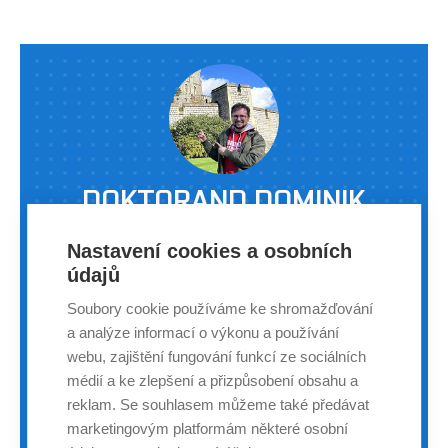
mezi nejlepší české závodníky ve své kategorii (blue belt,
77 kg) v brazilském jiu-jitsu. Za poslední půlrok zí
DOKTORAND DOMINIK
VESELÝ ZÍSKAL DÍKY STÁŽI V
Nastavení cookies a osobních
OXFORDU NOVÝ POHLED NA
údajů
VÝZKUM
Soubory cookie používáme ke shromažďování
a analýze informací o výkonu a používání
ZÁPISNÍK | DOMINIK VESELÝ | 31. KVĚTNA 2024
webu, zajištění fungování funkcí ze sociálních
médií a ke zlepšení a přizpůsobení obsahu a
Doktorand Ústavu chemie a technologie ochrany
reklam. Se souhlasem můžeme také předávat
životního prostředí Fakulty chemické VUT Dominik
marketingovým platformám některé osobní
Veselý nedávno absolvoval praktickou stáž v