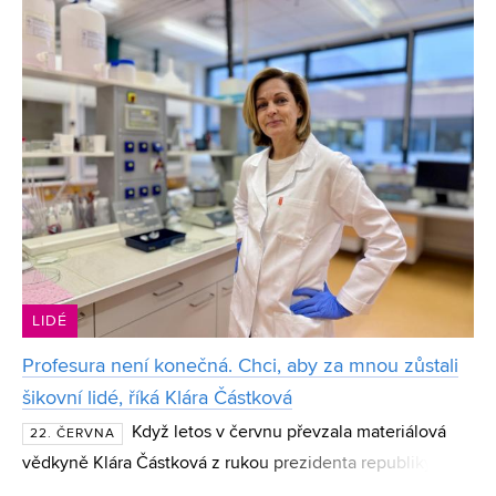
CESA VUT Eliška Jordánková se věnuje datové analýze,
stro
LIDÉ
Profesura není konečná. Chci, aby za mnou zůstali
šikovní lidé, říká Klára Částková
Když letos v červnu převzala materiálová
22. ČERVNA
vědkyně Klára Částková z rukou prezidenta republiky
profesorský dekret, mnozí ji varovali, že jde o kariérní