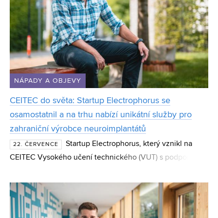
NÁPADY A OBJEVY
CEITEC do světa: Startup Electrophorus se
osamostatnil a na trhu nabízí unikátní služby pro
zahraniční výrobce neuroimplantátů
Startup Electrophorus, který vznikl na
22. ČERVENCE
CEITEC Vysokého učení technického (VUT) s podporou
programu CEITEC Innovation Accelerator, se osamostatnil
a dnes působí jako technologická společnost s mezináro