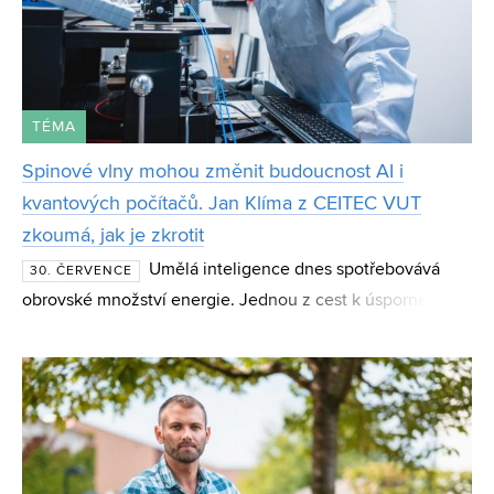
TÉMA
Spinové vlny mohou změnit budoucnost AI i
kvantových počítačů. Jan Klíma z CEITEC VUT
zkoumá, jak je zkrotit
Umělá inteligence dnes spotřebovává
30. ČERVENCE
obrovské množství energie. Jednou z cest k úspornějším
výpočtům mohou být spinové vlny – magnetické jevy,
které vědci zkoumají jako základ nové generace čipů i
kvan