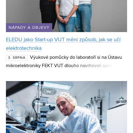
NÁPADY A OBJEVY
ELEDU jako Start-up VUT mění způsob, jak se učí
elektrotechnika
Výukové pomůcky do laboratoří si na Ústavu
3. SRPNA
mikroelektroniky FEKT VUT dlouho navrhovali sami. Z
téhle práce nakonec vznikl start-up ELEDU, který vyvíjí
elektronické výukové platformy Elabrix a pomáhá s