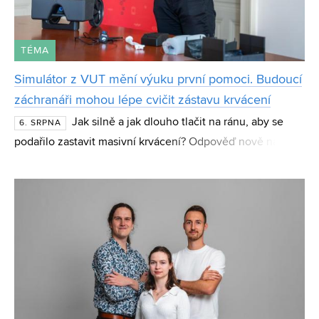
TÉMA
Simulátor z VUT mění výuku první pomoci. Budoucí
záchranáři mohou lépe cvičit zástavu krvácení
Jak silně a jak dlouho tlačit na ránu, aby se
6. SRPNA
podařilo zastavit masivní krvácení? Odpověď nově nabízí
simulátor tepenného a žilního krvácení CueBleed z
Fakulty strojního inženýrství VUT. Zařízení stud