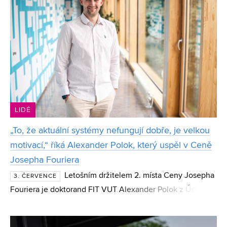
LIDÉ
„To, že aktuální systémy nefungují dobře, je velkou
motivací,“ říká Alexander Polok, který uspěl v Ceně
Josepha Fouriera
Letošním držitelem 2. místa Ceny Josepha
3. ČERVENCE
Fouriera je doktorand FIT VUT Alexander Polok z Ústavu
počítačové grafiky a multimédií. Polok, který si v soutěži
studentů doktorského studia v oboru počítačov