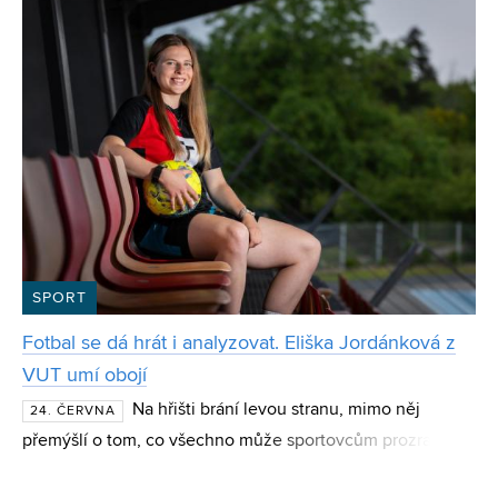
SPORT
Fotbal se dá hrát i analyzovat. Eliška Jordánková z
VUT umí obojí
Na hřišti brání levou stranu, mimo něj
24. ČERVNA
přemýšlí o tom, co všechno může sportovcům prozradit
analýza dat. Současná studentka FEKT a absolventka