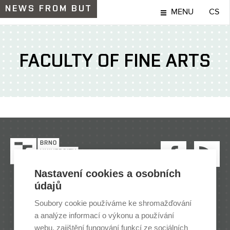
NEWS
FROM BUT
MENU
CS
FACULTY OF FINE ARTS
Nastavení cookies a osobních
údajů
BRNO UNIVERSITY OF TECHNOLOGY
Soubory cookie používáme ke shromažďování
Antonínská 548/1 | 602 00 Brno | Czech Republic |
a analýze informací o výkonu a používání
www.vut.cz
webu, zajištění fungování funkcí ze sociálních