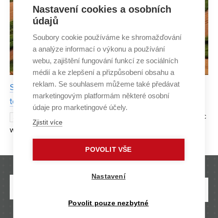
Nastavení cookies a osobních
údajů
Soubory cookie používáme ke shromažďování
a analýze informací o výkonu a používání
webu, zajištění fungování funkcí ze sociálních
médií a ke zlepšení a přizpůsobení obsahu a
reklam. Se souhlasem můžeme také předávat
Soil erosion will be prevented by strip crop rotation
marketingovým platformám některé osobní
technology
údaje pro marketingové účely.
Torrential rains in the Czech Republic
21 FEBRUARY 2024
Zjistit více
wash away more than 21 million tons of topsoil every year,
which ends up in waterways, ditches or water reservoirs.
POVOLIT VŠE
Belt crop rotation technology can offer a sol
Nastavení
Povolit pouze nezbytné