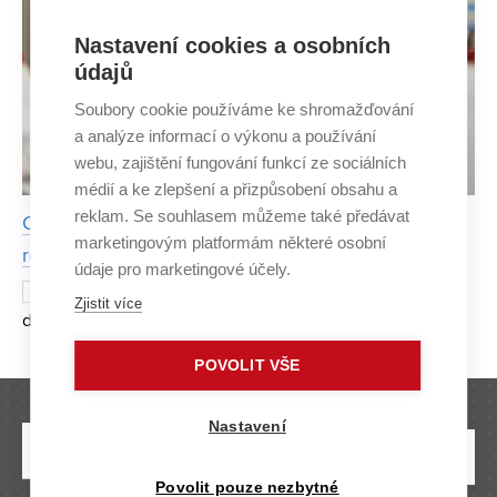
Nastavení cookies a osobních
údajů
Soubory cookie používáme ke shromažďování
a analýze informací o výkonu a používání
webu, zajištění fungování funkcí ze sociálních
médií a ke zlepšení a přizpůsobení obsahu a
reklam. Se souhlasem můžeme také předávat
Cheaper, better quality and eco-friendly. FCH BUT
marketingovým platformám některé osobní
researchers create new dextrin adhesive
údaje pro marketingové účely.
Dextrin adhesive has been used for
17 OCTOBER 2022
Zjistit více
decades for the industrial production of paper tubes of all
kinds – from toilet paper rolls to food packaging to tubes
POVOLIT VŠE
for wrapping films. Its consumption in the Cze
Nastavení
Povolit pouze nezbytné