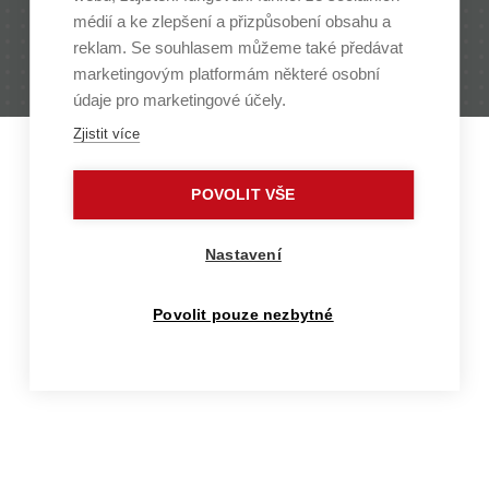
médií a ke zlepšení a přizpůsobení obsahu a
Antonínská 548/1 | 602 00 Brno | Czech Republic |
reklam. Se souhlasem můžeme také předávat
www.vut.cz
marketingovým platformám některé osobní
Contact: media@vut.cz
údaje pro marketingové účely.
Zjistit více
POVOLIT VŠE
Nastavení
Povolit pouze nezbytné