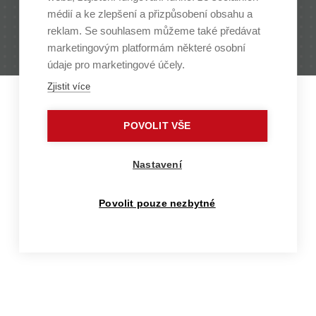
médií a ke zlepšení a přizpůsobení obsahu a
Antonínská 548/1 | 602 00 Brno | Czech Republic |
reklam. Se souhlasem můžeme také předávat
www.vut.cz
marketingovým platformám některé osobní
Contact: media@vut.cz
údaje pro marketingové účely.
Zjistit více
POVOLIT VŠE
Nastavení
Povolit pouze nezbytné