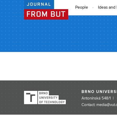
JOURNAL
People
Ideas and 
FROM BUT
BRNO UNIVERS
Antonínská 548/1 |
Contact: media@vut.