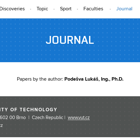
Discoveries
Topic
Sport
Faculties
Journal
JOURNAL
Podešva Lukáš, Ing., Ph.D.
Papers by the author:
ITY OF TECHNOLOGY
 602 00 Brno | Czech Republic |
www.vut.cz
cz