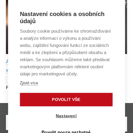
Nastavení cookies a osobních
údajů
Soubory cookie používáme ke shromažďování
a analýze informací o výkonu a používání
webu, zajištění fungování funkcí ze sociálních
médií a ke zlepšení a přizpůsobení obsahu a
reklam. Se souhlasem můžeme také předávat
Applied math is a huge help, but it need people
marketingovým platformám některé osobní
who understand it deeply
údaje pro marketingové účely.
Jana Hoderová studied teaching at the
14 MARCH 2023
Zjistit více
Faculty of Science of Masaryk University, to which she
added Mathematical Engineering in the 4th year at the
POVOLIT VŠE
former Faculty of Mechanical Engineering at the BUT i
Nastavení
Povolit pouze nezbytné