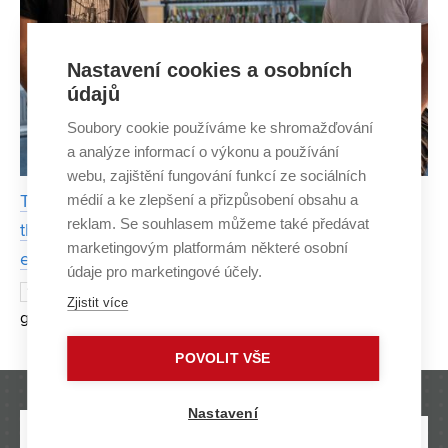
Nastavení cookies a osobních
údajů
Soubory cookie používáme ke shromažďování
a analýze informací o výkonu a používání
webu, zajištění fungování funkcí ze sociálních
médií a ke zlepšení a přizpůsobení obsahu a
The reversible clothing from Flipky can be worn in
reklam. Se souhlasem můžeme také předávat
the city or in the mountains. It saves the
marketingovým platformám některé osobní
environment and your wallet
údaje pro marketingové účely.
Šimon Lipták and David Maroši,
13 NOVEMBER 2023
Zjistit více
graduates of the Entrepreneurship and Small Business
Development programme at the FBM (Faculty of Business
POVOLIT VŠE
and Management) BUT (Brno University of Technology),
decided t
Nastavení