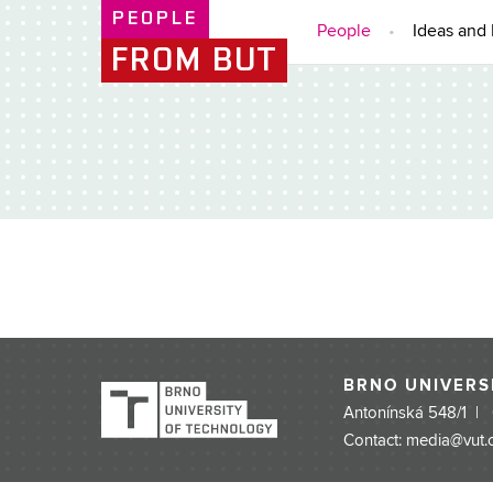
PEOPLE
People
Ideas and 
FROM BUT
BRNO UNIVERS
Antonínská 548/1 |
Contact: media@vut.