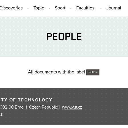
Discoveries
Topic
Sport
Faculties
Journal
PEOPLE
All documents with the label
SDG7
ITY OF TECHNOLOGY
 602 00 Brno | Czech Republic |
www.vut.cz
cz