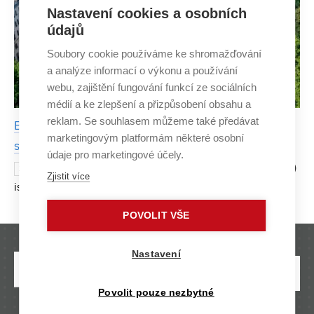
Nastavení cookies a osobních
údajů
Soubory cookie používáme ke shromažďování
a analýze informací o výkonu a používání
webu, zajištění fungování funkcí ze sociálních
médií a ke zlepšení a přizpůsobení obsahu a
reklam. Se souhlasem můžeme také předávat
BUT on the road to sustainability. Developing a
marketingovým platformám některé osobní
strategy and calculating its emissions footprint
údaje pro marketingové účely.
Brno University of Technology (BUT)
26 NOVEMBER 2024
Zjistit více
is systematically working to integrate sustainability
principles into education, research, creative activities, and
POVOLIT VŠE
university operations. It also acknowledges its
Nastavení
Povolit pouze nezbytné