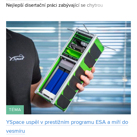
Nejlepší disertační práci zabývající se chytrou
infrastrukturou a energetikou získal Ing. Jan Koudelka,
Ph.D., z Fakulty elektrotechniky a komunikačních
technologií Vysoké
TÉMA
YSpace uspěl v prestižním programu ESA a míří do
vesmíru