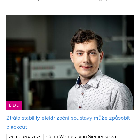
v oboru kybernetika, automatizace a měřící technika. Nyní
v nadnárodní společnosti Tietoevry zastává dvojroli –
LIDÉ
Ztráta stability elektrizační soustavy může způsobit
blackout
Cenu Wernera von Siemense za
29. DUBNA 2025