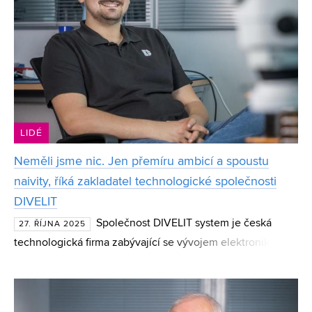
LIDÉ
Neměli jsme nic. Jen přemíru ambicí a spoustu
naivity, říká zakladatel technologické společnosti
DIVELIT
Společnost DIVELIT system je česká
27. ŘÍJNA 2025
technologická firma zabývající se vývojem elektroniky a
softwaru na zakázku, a to zejména v oblasti takzvaných
průmyslových embedded systémů. Za jejím zrodem stojí a