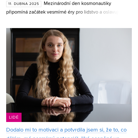
Mezinárodní den kosmonautiky
11. DUBNA 2025
připomíná začátek vesmírné éry pro lidstvo a oslavuje
mimořádné úspěchy odborníků, kteří posunuli hranice
lidského poznání. Každoročně se slaví 12. dubna na počest
prvního
LIDÉ
Dodalo mi to motivaci a potvrdila jsem si, že to, co