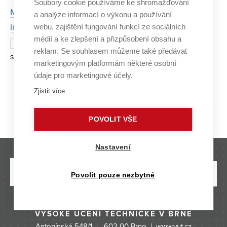
Soubory cookie používáme ke shromažďování
Multiagentní systém dronů a robotů řízený umělou
a analýze informací o výkonu a používání
webu, zajištění fungování funkcí ze sociálních
inteligencí pomůže armádě
médií a ke zlepšení a přizpůsobení obsahu a
K nebi se vznese roj dronů vybavený
10. BŘEZNA 2025
reklam. Se souhlasem můžeme také předávat
snímací technikou, zatímco na pozemní průzkum vyrazí
marketingovým platformám některé osobní
roboti. Multiagentní systém řízený umělou inteligencí
údaje pro marketingové účely.
pomůže Armádě ČR detekovat v terénu nepřítele či
Zjistit více
Strana 3/29
«
1
2
3
4
5
6
...
prozkoum
29
»
POVOLIT VŠE
Nastavení
Povolit pouze nezbytné
VYSOKÉ UČENÍ TECHNICKÉ V BRNĚ
Antonínská 548/1 | 602 00 Brno |
www.vut.cz