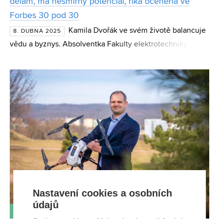
dělám, má nesmírný potenciál, říká oceněná ve
Forbes 30 pod 30
Kamila Dvořák ve svém životě balancuje
8. DUBNA 2025
vědu a byznys. Absolventka Fakulty elektrotechniky a
komunikačních technologií VUT se po bakalářských
státnicích vydala na studijní pobyt do Finska, odkud se
poz
Nastavení cookies a osobních
údajů
TÉMA