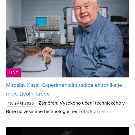
LIDÉ
Miroslav Kasal: Experimentální radioelektronika je
moje životní krédo
Zaměření Vysokého učení technického v
16. ZÁŘÍ 2025
Brně na vesmírné technologie není otázkou jen několika
posledních let. Dokazuje to příběh profesora Miroslava
Kasala, dlouholetého pedagoga a pracovníka Ústavu ra