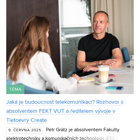
takových byl workshop zaměřený na systémové
inženýrství, kterého se
TÉMA
Jaká je budoucnost telekomunikací? Rozhovor s
absolventem FEKT VUT a ředitelem vývoje v
Tietoevry Create
Petr Grätz je absolventem Fakulty
9. ČERVNA 2025
elektrotechniky a komunikačních technologií (FEKT VUT)