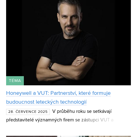
TÉMA
Honeywell a VUT: Partnerství, které formuje
budoucnost leteckých technologií
V průběhu roku se setkávají
28. ČERVENCE 2025
představitelé významných firem se zástupci VUT a
pravidelností se staly i tématické workshopy. Jedním z