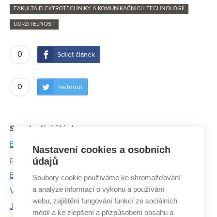
FAKULTA ELEKTROTECHNIKY A KOMUNIKAČNÍCH TECHNOLOGIÍ
UDRŽITELNOST
0
Sdílet článek
0
Twítnout
Související články:
E-mobilita a udržitelnost – nový studijní program
Nastavení cookies a osobních
připraví absolventy na dopravu budoucnosti
údajů
Elektromobily pod drobnohledem vědců z FEKT
Soubory cookie používáme ke shromažďování
a analýze informací o výkonu a používání
VUT
webu, zajištění fungování funkcí ze sociálních
Je potřeba úplně změnit pohled na plasty, říká
médií a ke zlepšení a přizpůsobení obsahu a