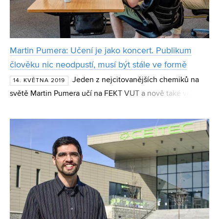
Martin Pumera: Učení je jako koncert. Publikum
člověku nic neodpustí, musí být stále ve formě
Jeden z nejcitovanějších chemiků na
14. KVĚTNA 2019
světě Martin Pumera učí na FEKT VUT a nově také vede
na CEITEC VUT výzkumnou skupinu s názvem Future
Energy and Innovation Lab. Soustředit se chce především
na udáv