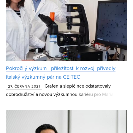
Pokročilý výzkum i příležitosti k rozvoji přivedly
italský výzkumný pár na CEITEC
Grafen a slepičince odstartovaly
27. ČERVNA 2021
dobrodružství a novou výzkumnou kariéru pro Maria Ursu
a Martinu Ussiu. Přečetli si slavný článek na toto téma z
pera Martina Pumery a rozhodli se zažádat o místo na C