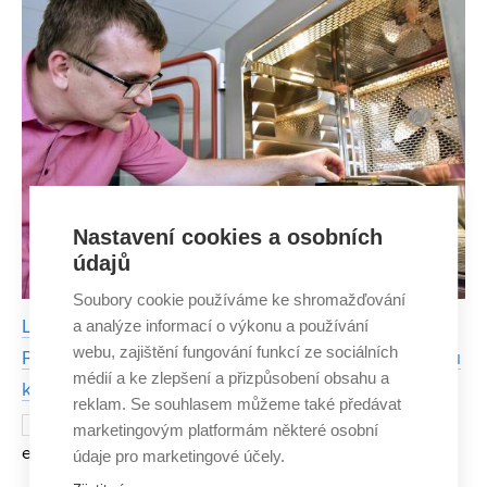
v
Nastavení cookies a osobních
údajů
Soubory cookie používáme ke shromažďování
a analýze informací o výkonu a používání
Lisování hroznů pomocí elektrického výboje?
webu, zajištění fungování funkcí ze sociálních
Proděkan FEKT umí propojit elektrotechniku a lásku
médií a ke zlepšení a přizpůsobení obsahu a
k vinařství
reklam. Se souhlasem můžeme také předávat
Jaroslav Koton je vystudovaný
22. SRPNA 2018
marketingovým platformám některé osobní
elektrotechnik. A taky vystudovaný vinař. Již jako docent
údaje pro marketingové účely.
na FEKT se rozhodl svou vášeň k vinařství prohloubit