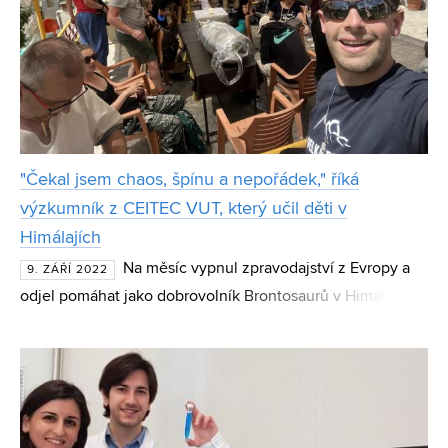
"Čekal jsem chaos, špínu a nepořádek," říká
výzkumník z CEITEC VUT, který učil děti v
Himálajích
Na měsíc vypnul zpravodajství z Evropy a
9. ZÁŘÍ 2022
odjel pomáhat jako dobrovolník Brontosaurů v Himálajích
do malé vesnice v indickém Mulbekhu. Vrátil se odpočatý,
a navíc s pocitem, že naučil tamní žáky, kteří