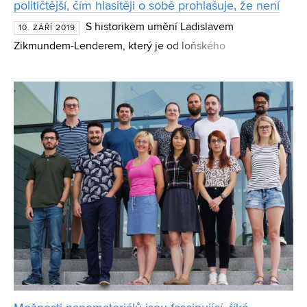
političtější, čím hlasitěji o sobě prohlašuje, že není
S historikem umění Ladislavem
10. ZÁŘÍ 2019
Zikmundem-Lenderem, který je od loňského
akademického roku odborným asistentem Katedry teorií a
dějin umění na Fakultě výtvarných umění VUT, o jeho
vztahu k Hradci Králov