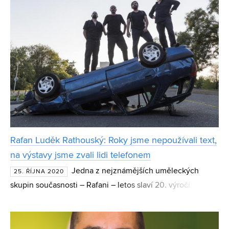
Rafan Luděk Rathouský: Roky jsme nepoužívali text,
na výstavy jsme zvali lidi telefonem
Jedna z nejznámějších uměleckých
25. ŘÍJNA 2020
skupin současnosti – Rafani – letos slaví 20. výročí
existence. Jejich dvě dekády vývoje nyní volně mapuje
cyklus výstav v Moravské galerii v Brně, který autoři po
vzo