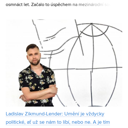
osmnáct let. Začalo to úspěchem na mezinárodní soutěži
záchranářských robotů Robocup Rescue League, dnes
vede v rámci Laboratoře teleprezence a robotiky na FEKT
VUT t
Ladislav Zikmund-Lender: Umění je vždycky
politické, ať už se nám to líbí, nebo ne. A je tím