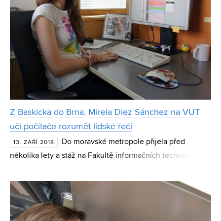
Z Baskicka do Brna. Mireia Diez Sánchez na VUT
učí počítače rozumět lidské řeči
Do moravské metropole přijela před
13. ZÁŘÍ 2018
několika lety a stáž na Fakultě informačních technologií
VUT se jí zalíbila natolik, že se rozhodla sem vrátit. Dnes
Mireia Diez Sánchez pracuje v rámci Marie Curie