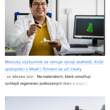
Mexický výzkumník se věnuje vývoji skafoldů. Kvůli
spolupráci s lékaři i firmami se učí česky
Na materiálech, které umožňují
30. BŘEZNA 2021
rychlejší regeneraci poškozených tkání a orgánů,
zlomenin a poranění kostí, pracuje na CEITEC VUT Edgar
B. Montufar. Ačkoliv je původně z Mexika, do Česka
zamířil ze své