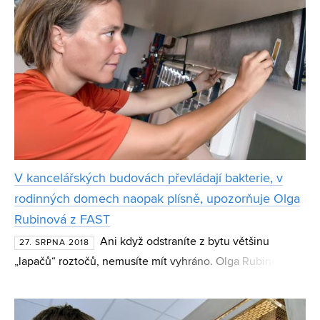
V kancelářských budovách převládají bakterie, v
rodinných domech naopak plísně, upozorňuje Olga
Rubinová z FAST
Ani když odstraníte z bytu většinu
27. SRPNA 2018
„lapačů“ roztočů, nemusíte mít vyhráno. Olga Rubinová z
Ústavu technických zařízení budov zkoumá kvalitu
vzduchu v interiérech už několik let. V rámci specifického