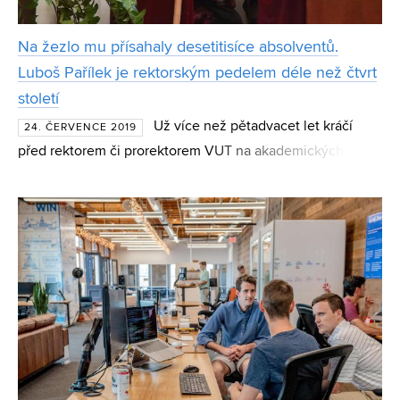
Na žezlo mu přísahaly desetitisíce absolventů.
Luboš Pařílek je rektorským pedelem déle než čtvrt
století
Už více než pětadvacet let kráčí
24. ČERVENCE 2019
před rektorem či prorektorem VUT na akademických
ceremoniálech pedel Luboš Pařílek. Během obřadu má na
starosti rektorátní insignie – řetěz a žezlo se stříbrným
lvem