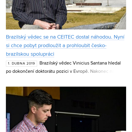
Brazilský vědec se na CEITEC dostal náhodou. Nyní
si chce pobyt prodloužit a prohloubit česko-
brazilskou spolupráci
Brazilský vědec Vinicius Santana hledal
1. DUBNA 2019
po dokončení doktorátu pozici v Evropě. Nakonec našel
uplatnění na brněnském CEITEC VUT ve výzkumné
skupině Magneto-Optická a ThZ Spektroskopie. Ve
výzkumu se z