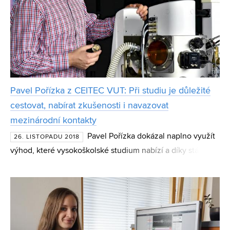
Pavel Pořízka z CEITEC VUT: Při studiu je důležité
cestovat, nabírat zkušenosti i navazovat
mezinárodní kontakty
Pavel Pořízka dokázal naplno využít
26. LISTOPADU 2018
výhod, které vysokoškolské studium nabízí a díky stážím v
zahraničí se osamostatnil na své cestě za výzkumem. Po
jeho návratu mu bylo svěřeno vedení vědeckého týmu,