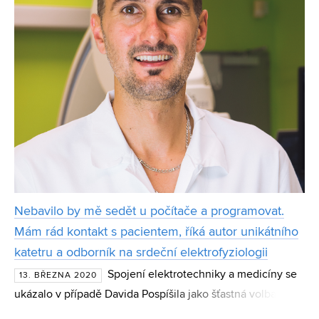
Nebavilo by mě sedět u počítače a programovat.
Mám rád kontakt s pacientem, říká autor unikátního
katetru a odborník na srdeční elektrofyziologii
Spojení elektrotechniky a medicíny se
13. BŘEZNA 2020
ukázalo v případě Davida Pospíšila jako šťastná volba. Už
při studiu Biomedicínského inženýrství na FEKT VUT ho