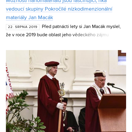
Možnosti nanomateriálů jsou fascinující, říká
vedoucí skupiny Pokročilé nízkodimenzionální
materiály Jan Macák
Před patnácti lety si Jan Macák myslel,
22. SRPNA 2019
že v roce 2019 bude oblast jeho vědeckého zájmu
vyčerpaná a nebude co dál zkoumat. Ve svém odhadu se
velmi pletl. Nyní nový vedoucí výzkumné skupiny
Pokročilé n