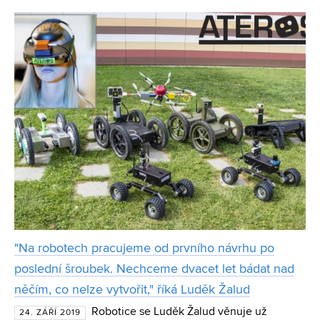
zaujalo srdce a oblast kardiologie. Dnes ho pacien
"Na robotech pracujeme od prvního návrhu po
poslední šroubek. Nechceme dvacet let bádat nad
něčím, co nelze vytvořit," říká Luděk Žalud
Robotice se Luděk Žalud věnuje už
24. ZÁŘÍ 2019