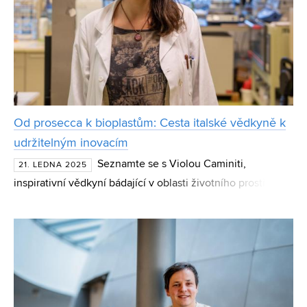
Od prosecca k bioplastům: Cesta italské vědkyně k
udržitelným inovacím
Seznamte se s Violou Caminiti,
21. LEDNA 2025
inspirativní vědkyní bádající v oblasti životního prostředí,
která se snaží proměnit odpad v příležitost. Viola miluje
přírodu, a proto si vybrala studium environmentáln