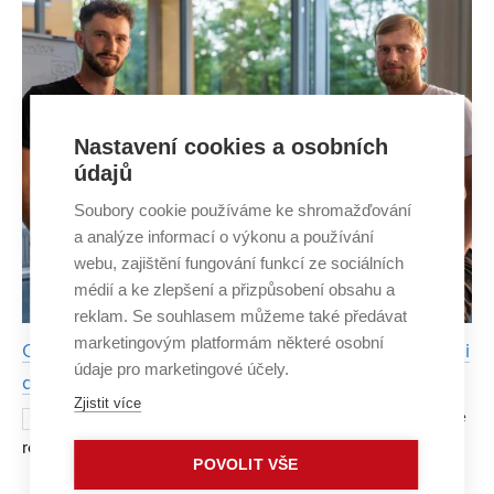
Nastavení cookies a osobních
údajů
Soubory cookie používáme ke shromažďování
a analýze informací o výkonu a používání
webu, zajištění fungování funkcí ze sociálních
médií a ke zlepšení a přizpůsobení obsahu a
reklam. Se souhlasem můžeme také předávat
marketingovým platformám některé osobní
Oboustranné oblečení od Flipky lze nosit do města i
údaje pro marketingové účely.
do hor. Šetří životní prostředí i peněženku
Zjistit více
Proti trendu takzvané fast fashion se
13. LISTOPADU 2023
rozhodli bojovat Šimon Lipták a David Maroši, absolventi
POVOLIT VŠE
programu Entrepreneurship and Small Business