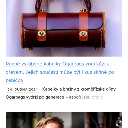
Ručně vyráběné kabelky Ogarbags voní kůží a
dřevem. Jejich součástí může být i kus skříně po
babičce
Kabelky a brašny z kroměřížské dílny
24. DUBNA 2024
Ogarbags vydrží po generace – aspoň jsou o tom
přesvědčeni její zakladatelé a absolventi VUT – Jaroslav
Vaculík z FSI a Nikol Dudová z Fakulty podnikatelské.
Výrob