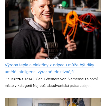
Výroba tepla a elektřiny z odpadu může být díky
umělé inteligenci výrazně efektivnější
Cenu Wernera von Siemense za první
15. BŘEZNA 2024
místo v kategorii Nejlepší absolventská práce zabývající se
technologiemi spadajícími do konceptu Infrastruktura a
energetika získal Ing. Marek Kollmann z Fakulty st