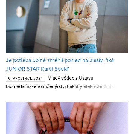
Je potřeba úplně změnit pohled na plasty, říká
JUNIOR STAR Karel Sedlář
Mladý vědec z Ústavu
6. PROSINCE 2024
biomedicínského inženýrství Fakulty elektrotechniky a
komunikačních technologií (FEKT) získal prestižní grant.
Karel Sedlář se zařadil mezi elitní skupinu 19 mladých
výzkumníků, k