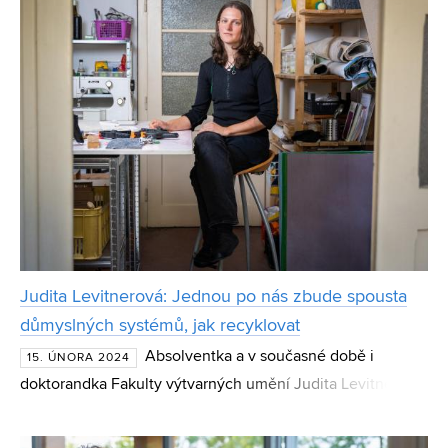
Judita Levitnerová: Jednou po nás zbude spousta
důmyslných systémů, jak recyklovat
Absolventka a v současné době i
15. ÚNORA 2024
doktorandka Fakulty výtvarných umění Judita Levitnerová
se ve své tvorbě propracovala přes klasickou malbu a
multimédia až ke specifické podobě art protis – textilnímu