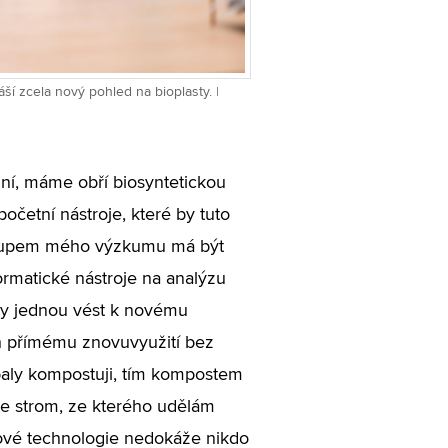
ší zcela nový pohled na bioplasty. |
ální, máme obří biosyntetickou
početní nástroje, které by tuto
ýstupem mého výzkumu má být
formatické nástroje na analýzu
ly jednou vést k novému
ch přímému znovuvyužití bez
baly kompostuji, tím kompostem
te strom, ze kterého udělám
kové technologie nedokáže nikdo