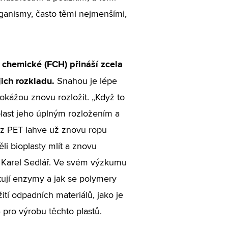
rganismy, často těmi nejmenšími,
 chemické (FCH) přináší zcela
ich rozkladu.
Snahou je lépe
 dokážou znovu rozložit. „Když to
plast jeho úplným rozložením a
z PET lahve už znovu ropu
i bioplasty mlít a znovu
dí Karel Sedlář. Ve svém výzkumu
kují enzymy a jak se polymery
ití odpadních materiálů, jako je
 pro výrobu těchto plastů.