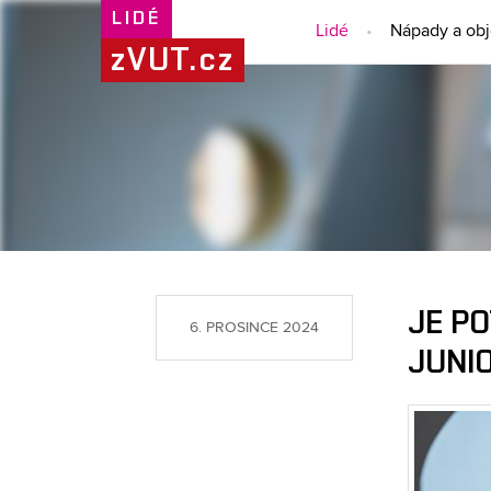
LIDÉ
Lidé
Nápady a ob
zVUT.cz
JE PO
6. PROSINCE 2024
JUNI