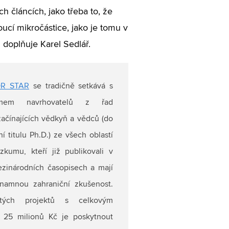
 článcích, jako třeba to, že
ucí mikročástice, jako je tomu v
 doplňuje Karel Sedlář.
OR STAR
se tradičně setkává s
mem navrhovatelů z řad
začínajících vědkyň a vědců (do
ní titulu Ph.D.) ze všech oblastí
zkumu, kteří již publikovali v
ezinárodních časopisech a mají
namnou zahraniční zkušenost.
etých projektů s celkovým
 25 milionů Kč je poskytnout