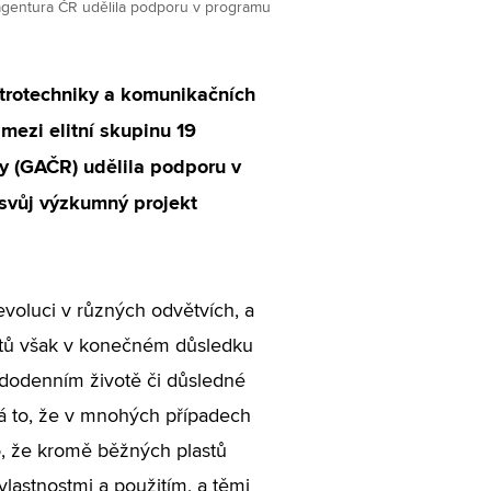
 agentura ČR udělila podporu v programu
ktrotechniky a komunikačních
 mezi elitní skupinu 19
y (GAČR) udělila podporu v
svůj výzkumný projekt
voluci v různých odvětvích, a
lastů však v konečném důsledku
ždodenním životě či důsledné
dá to, že v mnohých případech
, že kromě běžných plastů
vlastnostmi a použitím, a těmi