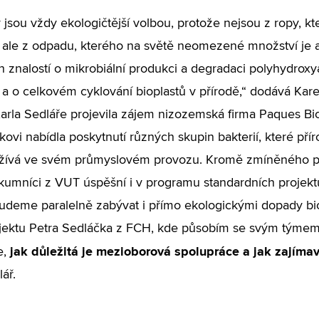
y jsou vždy ekologičtější volbou, protože nejsou z ropy, 
 ale z odpadu, kterého na světě neomezené množství je
h znalostí o mikrobiální produkci a degradaci polyhydrox
, a o celkovém cyklování bioplastů v přírodě,“ dodává Kar
rla Sedláře projevila zájem nizozemská firma Paques Bi
ovi nabídla poskytnutí různých skupin bakterií, které přír
užívá ve svém průmyslovém provozu. Kromě zmíněného 
kumníci z VUT úspěšní i v programu standardních projek
deme paralelně zabývat i přímo ekologickými dopady bi
jektu Petra Sedláčka z FCH, kde působím se svým týmem 
jak důležitá je mezioborová spolupráce a jak zajíma
e,
ář.