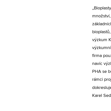
„Bioplast
množství,
základníc
bioplastů
výzkum Ka
výzkumník
firma po
navíc výz
PHA se bu
rámci pro
dokresluj
Karel Sedl