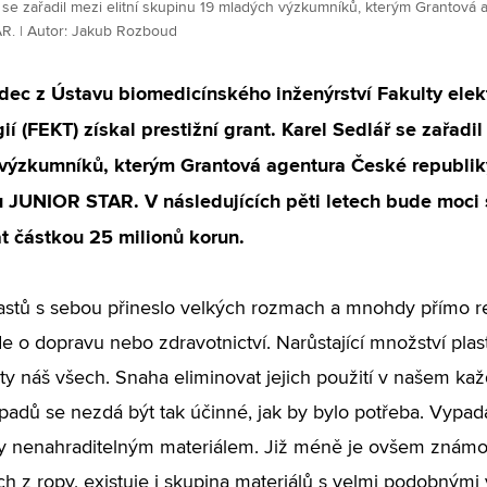
ř se zařadil mezi elitní skupinu 19 mladých výzkumníků, kterým Grantová
. | Autor: Jakub Rozboud
dec z Ústavu biomedicínského inženýrství Fakulty ele
ií (FEKT) získal prestižní grant. Karel Sedlář se zařadil
výzkumníků, kterým Grantová agentura České republik
 JUNIOR STAR. V následujících pěti letech bude moci 
t částkou 25 milionů korun.
lastů s sebou přineslo velkých rozmach a mnohdy přímo re
jde o dopravu nebo zdravotnictví. Narůstající množství p
ty náš všech. Snaha eliminovat jejich použití v našem ka
dpadů se nezdá být tak účinné, jak by bylo potřeba. Vypa
ty nenahraditelným materiálem. Již méně je ovšem známo
h z ropy, existuje i skupina materiálů s velmi podobnými 