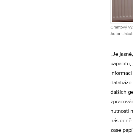
Grantový výz
Autor: Jaku
„Je jasné,
kapacitu,
informaci
databáze b
dalších g
zpracován
nutnosti 
následně 
zase papí