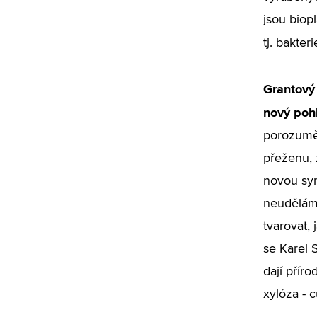
jsou biop
tj. bakter
Grantový 
nový pohl
porozumět
přeženu, 
novou syn
neuděláme
tvarovat,
se Karel 
dají přír
xylóza - 