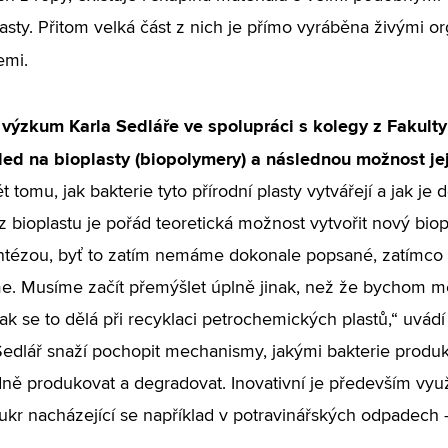
lasty. Přitom velká část z nich je přímo vyráběna živými o
iemi.
výzkum Karla Sedláře ve spolupráci s kolegy z Fakulty
ed na bioplasty (biopolymery) a následnou možnost jej
 tomu, jak bakterie tyto přírodní plasty vytvářejí a jak je
z bioplastu je pořád teoretická možnost vytvořit nový bio
tézou, byť to zatím nemáme dokonale popsané, zatímco 
. Musíme začít přemýšlet úplně jinak, než že bychom měl
 jak se to dělá při recyklaci petrochemických plastů,“ uvá
Sedlář snaží pochopit mechanismy, jakými bakterie produ
odně produkovat a degradovat. Inovativní je především využ
cukr nacházející se například v potravinářských odpadech -