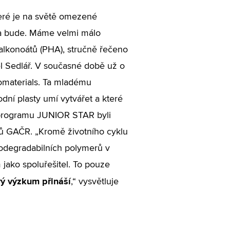
které je na světě omezené
 a bude. Máme velmi málo
yalkonoátů (PHA), stručně řečeno
el Sedlář. V současné době už o
omaterials. Ta mladému
odní plasty umí vytvářet a které
programu JUNIOR STAR byli
tů GAČR. „Kromě životního cyklu
odegradabilních polymerů v
jako spoluřešitel. To pouze
vý výzkum přináší
,“ vysvětluje