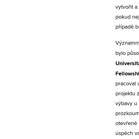
vytvořit 
pokud nej
případě b
Významný
bylo půso
Universi
Fellowsh
pracoval 
projektu
výbavy u
prozkouma
otevřeně 
úspěch vd