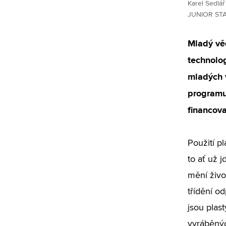
Karel Sedlá
JUNIOR STAR
Mladý vě
technolog
mladých 
programu
financova
Použití p
to ať už 
mění živo
třídění o
jsou plas
vyráběnýc