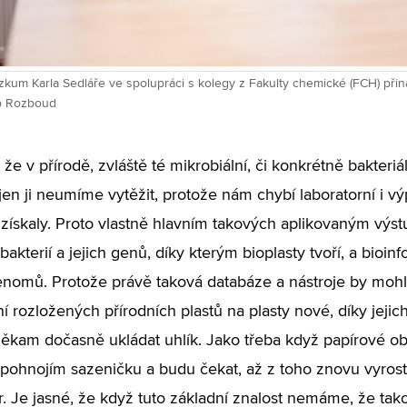
kum Karla Sedláře ve spolupráci s kolegy z Fakulty chemické (FCH) přiná
b Rozboud
 že v přírodě, zvláště té mikrobiální, či konkrétně bakteri
 jen ji neumíme vytěžit, protože nám chybí laboratorní i vý
 získaly. Proto vlastně hlavním takových aplikovaným v
akterií a jejich genů, díky kterým bioplasty tvoří, a bioin
enomů. Protože právě taková databáze a nástroje by moh
í rozložených přírodních plastů na plasty nové, díky jeji
někam dočasně ukládat uhlík. Jako třeba když papírové o
pohnojím sazeničku a budu čekat, až z toho znovu vyros
r. Je jasné, že když tuto základní znalost nemáme, že ta