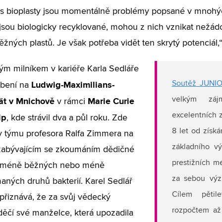
a s bioplasty jsou momentálně problémy popsané v mnohých
sou biologicky recyklované, mohou z nich vznikat nežádo
ěžných plastů. Je však potřeba vidět ten skrytý potenciál,“
m milníkem v kariéře Karla Sedláře
Ludwig-Maximilians-
Soutěž JUNI
bení na
tät v Mnichově
Marie Curie
velkým záj
v rámci
excelentních 
ip
, kde strávil dva a půl roku. Zde
8 let od získá
v týmu profesora Ralfa Zimmera na
základního vý
 zabývajícím se zkoumáním dědičné
prestižních m
 méně běžných nebo méně
za sebou výz
ných druhů bakterií. Karel Sedlář
Cílem pětil
přiznává, že za svůj vědecký
rozpočtem až
ěčí své manželce, která upozadila