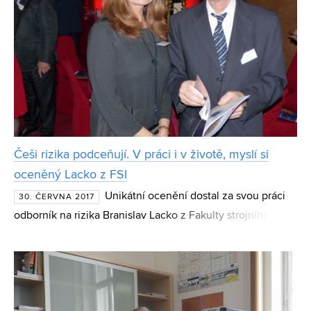
Češi rizika podceňují. V práci i v životě, myslí si
oceněný Lacko z FSI
Unikátní ocenění dostal za svou práci
30. ČERVNA 2017
odborník na rizika Branislav Lacko z Fakulty strojního
inženýrství VUT. Právě jemu projektoví manažeři a
majitelé firem vděčí za metodu RIPRAN pro výpočet rizik p