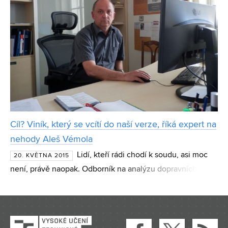
Cíl? Viník, který se vcítí do naší verze, říká expert na
nehody Aleš Vémola
Lidí, kteří rádi chodí k soudu, asi moc
20. KVĚTNA 2015
není, právě naopak. Odborník na analýzu dopravních
nehod Aleš Vémola ale patři mezi ně. „Tam si totiž ověřím,
zda jsem pracoval opravdu bezchybně a pečlivě. Nes