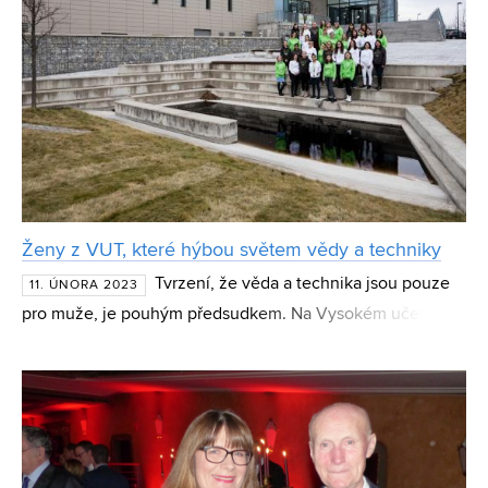
Ženy z VUT, které hýbou světem vědy a techniky
Tvrzení, že věda a technika jsou pouze
11. ÚNORA 2023
pro muže, je pouhým předsudkem. Na Vysokém učení
technickém v Brně najdete celkem 621 žen, které jsou pro
vědu a techniku nepostradatelné. U příležitosti k dnešn