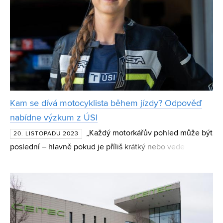
Kam se dívá motocyklista během jízdy? Odpověď
nabídne výzkum z ÚSI
„Každý motorkářův pohled může být
20. LISTOPADU 2023
poslední – hlavně pokud je příliš krátký nebo vede
špatným směrem,“ vysvětluje motorkářka a doktorandka
Denisa Vaňková z Ústavu soudního inženýrství VUT. Auta
a motor