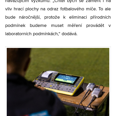
navazujícím výzkumu: „Chtěl bych se zaměřit i na
vliv hrací plochy na odraz fotbalového míče. To ale
bude náročnější, protože k eliminaci přírodních
podmínek budeme muset měření provádět v
laboratorních podmínkách,“ dodává.