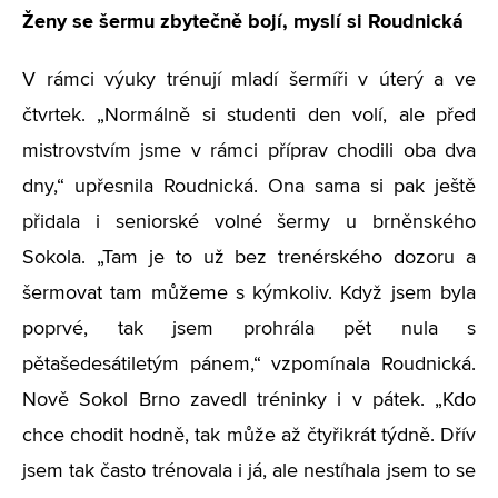
Ženy se šermu zbytečně bojí, myslí si Roudnická
V rámci výuky trénují mladí šermíři v úterý a ve
čtvrtek. „Normálně si studenti den volí, ale před
mistrovstvím jsme v rámci příprav chodili oba dva
dny,“ upřesnila Roudnická. Ona sama si pak ještě
přidala i seniorské volné šermy u brněnského
Sokola. „Tam je to už bez trenérského dozoru a
šermovat tam můžeme s kýmkoliv. Když jsem byla
poprvé, tak jsem prohrála pět nula s
pětašedesátiletým pánem,“ vzpomínala Roudnická.
Nově Sokol Brno zavedl tréninky i v pátek. „Kdo
chce chodit hodně, tak může až čtyřikrát týdně. Dřív
jsem tak často trénovala i já, ale nestíhala jsem to se