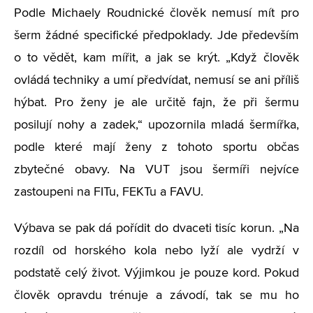
Podle Michaely Roudnické člověk nemusí mít pro
šerm žádné specifické předpoklady. Jde především
o to vědět, kam mířit, a jak se krýt. „Když člověk
ovládá techniky a umí předvídat, nemusí se ani příliš
hýbat. Pro ženy je ale určitě fajn, že při šermu
posilují nohy a zadek,“ upozornila mladá šermířka,
podle které mají ženy z tohoto sportu občas
zbytečné obavy. Na VUT jsou šermíři nejvíce
zastoupeni na FITu, FEKTu a FAVU.
Výbava se pak dá pořídit do dvaceti tisíc korun. „Na
rozdíl od horského kola nebo lyží ale vydrží v
podstatě celý život. Výjimkou je pouze kord. Pokud
člověk opravdu trénuje a závodí, tak se mu ho