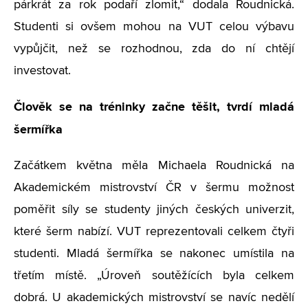
párkrát za rok podaří zlomit,“ dodala Roudnická.
Studenti si ovšem mohou na VUT celou výbavu
vypůjčit, než se rozhodnou, zda do ní chtějí
investovat.
Člověk se na tréninky začne těšit, tvrdí mladá
šermířka
Začátkem května měla Michaela Roudnická na
Akademickém mistrovství ČR v šermu možnost
poměřit síly se studenty jiných českých univerzit,
které šerm nabízí. VUT reprezentovali celkem čtyři
studenti. Mladá šermířka se nakonec umístila na
třetím místě. „Úroveň soutěžících byla celkem
dobrá. U akademických mistrovství se navíc nedělí