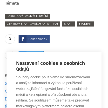
Témata
FAKULTA VÝTVARNÝCH UMĚNÍ
CENTRUM SPORTOVNÍCH AKTIVIT VUT
SPORT
STUDENTI
0
Sdílet článek
0
Twítnout
Nastavení cookies a osobních
údajů
Související články:
Soubory cookie používáme ke shromažďování
a analýze informací o výkonu a používání
Studenti VUT zvítězili na Akademickém mistrovství
webu, zajištění fungování funkcí ze sociálních
ČR v baseballu. Hráli spolu přitom poprvé
médií a ke zlepšení a přizpůsobení obsahu a
Petra Velová: Veslováním se mi splnil dětský sen
reklam. Se souhlasem můžeme také předávat
marketingovým platformám některé osobní
Šest akademických mistrů ČR pochází z brněnské