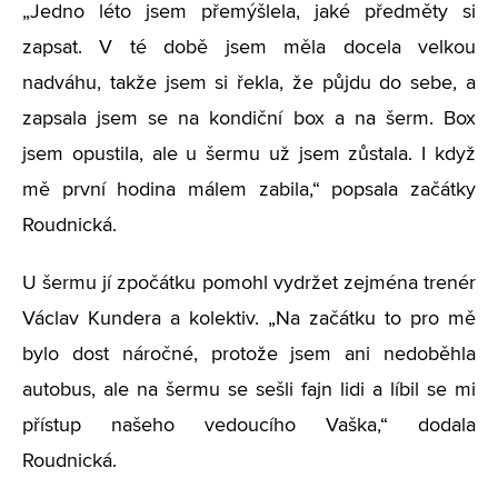
„Jedno léto jsem přemýšlela, jaké předměty si
zapsat. V té době jsem měla docela velkou
nadváhu, takže jsem si řekla, že půjdu do sebe, a
zapsala jsem se na kondiční box a na šerm. Box
jsem opustila, ale u šermu už jsem zůstala. I když
mě první hodina málem zabila,“ popsala začátky
Roudnická.
U šermu jí zpočátku pomohl vydržet zejména trenér
Václav Kundera a kolektiv. „Na začátku to pro mě
bylo dost náročné, protože jsem ani nedoběhla
autobus, ale na šermu se sešli fajn lidi a líbil se mi
přístup našeho vedoucího Vaška,“ dodala
Roudnická.