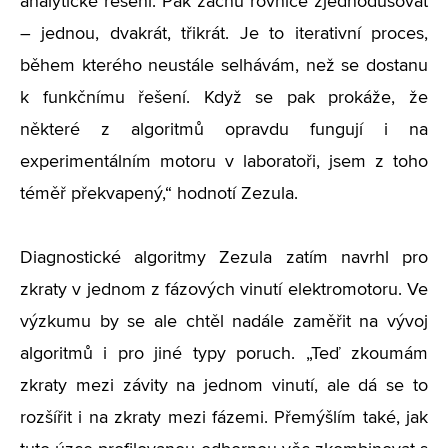
analytické řešení. Pak začnu rovnice zjednodušovat
– jednou, dvakrát, třikrát. Je to iterativní proces,
během kterého neustále selhávám, než se dostanu
k funkčnímu řešení. Když se pak prokáže, že
některé z algoritmů opravdu fungují i na
experimentálním motoru v laboratoři, jsem z toho
téměř překvapený,“ hodnotí Zezula.
Diagnostické algoritmy Zezula zatím navrhl pro
zkraty v jednom z fázových vinutí elektromotoru. Ve
výzkumu by se ale chtěl nadále zaměřit na vývoj
algoritmů i pro jiné typy poruch. „Teď zkoumám
zkraty mezi závity na jednom vinutí, ale dá se to
rozšířit i na zkraty mezi fázemi. Přemýšlím také, jak