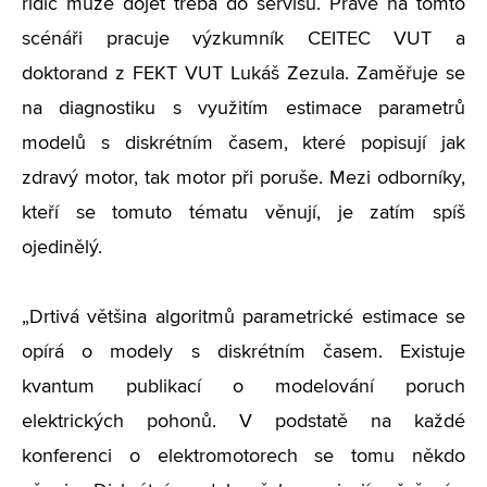
řidič může dojet třeba do servisu. Právě na tomto
scénáři pracuje výzkumník CEITEC VUT a
doktorand z FEKT VUT Lukáš Zezula. Zaměřuje se
na diagnostiku s využitím estimace parametrů
modelů s diskrétním časem, které popisují jak
zdravý motor, tak motor při poruše. Mezi odborníky,
kteří se tomuto tématu věnují, je zatím spíš
ojedinělý.
„Drtivá většina algoritmů parametrické estimace se
opírá o modely s diskrétním časem. Existuje
kvantum publikací o modelování poruch
elektrických pohonů. V podstatě na každé
konferenci o elektromotorech se tomu někdo