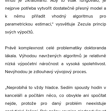
vinutí je zkratováno. Aby to však fungovalo, je
nejprve potřeba vytvořit dostatečně přesný model a
k němu přiřadit vhodný algoritmus pro
parametrickou estimaci,“ vysvětluje Zezula princip
svých výpočtů.
Právě komplexnost celé problematiky doktoranda
lákala. Výhodou navržených algoritmů je relativně
nízká výpočetní náročnost a vysoká spolehlivost.
Nevýhodou je zdlouhavý vývojový proces.
„Neprobíhá to vždy hladce. Sedím spousty hodin v
kanceláři a počítám něco, co obvykle ani spočítat
nejde, protože pro daný problém neexistuje