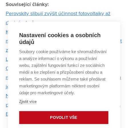
Související články:
Perovskity slibují zvýšit účinnost fotovoltaiky až
dvojnásobně
K měření teploty nanočástic využívá elektronový
Nastavení cookies a osobních
mikroskop. V doktorské práci chce oceněný student
údajů
zmapovat, jak teplo zhoršuje rozlišení
Soubory cookie používáme ke shromažďování
a analýze informací o výkonu a používání
Lukáš Zezulka využívá techniku ve službách fyziky
webu, zajištění fungování funkcí ze sociálních
Oceněná studentka z CEITEC VUT zkoumá
médií a ke zlepšení a přizpůsobení obsahu a
mikroplasty v těle. Chce přinést spolehlivou metodu
reklam. Se souhlasem můžeme také předávat
marketingovým platformám některé osobní
jejich identifikace
údaje pro marketingové účely.
Nanokrystaly, které rozkládají znečišťující látky
Zjistit více
pomocí světla. Seznamte se s prací vítězky soutěže
Brno PhD Talent
POVOLIT VŠE