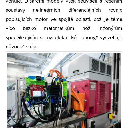
věnuje. Diskrétní modely však souvisejí s řešením
soustavy nelineárních diferenciálních rovnic
popisujících motor ve spojité oblasti, což je téma
více blízké matematikům než inženýrům
specializujícím se na elektrické pohony,“ vysvětluje
důvod Zezula.