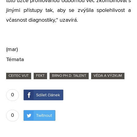
tuto úzce profilovanou odbornou věc zkombinovat s
jinými přístupy tak, aby se zvýšila spolehlivost a
včasnost diagnostiky,“ uzavírá.
(mar)
Témata
CEITEC VUT
FEKT
BRNO PH.D. TALENT
VĚDA A VÝZKUM
0
Sdílet článek
0
Twítnout