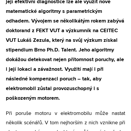
její efektivní diagnostice lze ale využít nové
matematické algoritmy s parametrickým
odhadem. Vývojem se několikátým rokem zabývá
doktorand z FEKT VUT a výzkumník na CEITEC
VUT Lukáš Zezula, který na svůj výzkum získal
stipendium Brno Ph.D. Talent. Jeho algoritmy
dokážou detekovat nejen přítomnost poruchy, ale
i její lokaci a závažnost. Využití mají i při
následné kompenzaci poruch – tak, aby
elektromobil zůstal provozuschopný i s
poškozeným motorem.
Při poruše motoru v elektromobilu může nastat
několik scénářů. V tom nejhorším z nich vznikne při