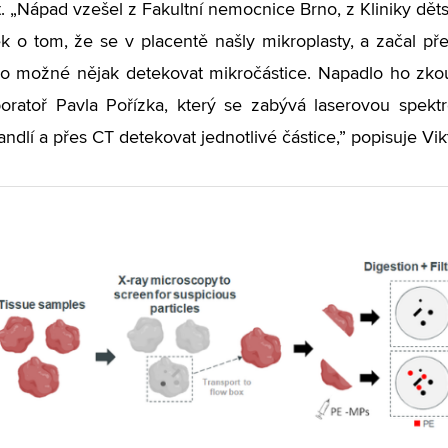
. „Nápad vzešel z Fakultní nemocnice Brno, z Kliniky dě
ek o tom, že se v placentě našly mikroplasty, a začal př
lo možné nějak detekovat mikročástice. Napadlo ho zko
oratoř Pavla Pořízka, který se zabývá laserovou spekt
ndlí a přes CT detekovat jednotlivé částice,” popisuje Vik