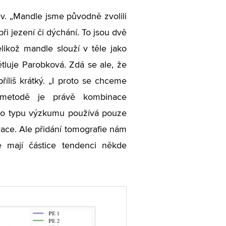
řev. „Mandle jsme původně zvolili
při jezení či dýchání. To jsou dvě
elikož mandle slouží v těle jako
světluje Parobková. Zdá se ale, že
říliš krátký. „I proto se chceme
h metodě je právě kombinace
uto typu výzkumu používá pouze
race. Ale přidání tomografie nám
e mají částice tendenci někde