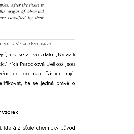
: archiv Viktórie Parobkové
ší, než se zprvu zdálo. „Narazili
tic,” říká Parobková. Jelikož jsou
ém objemu malé částice najít.
rifikovat, že se jedná právě o
ý vzorek
, která zjišťuje chemický původ