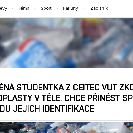
jevy
Téma
Sport
Fakulty
Zápisník
LIDÉ
ĚNÁ STUDENTKA Z CEITEC VUT Z
PLASTY V TĚLE. CHCE PŘINÉST S
U JEJICH IDENTIFIKACE