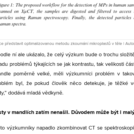
e představit optimalizovanou metodu zkoumání mikroplastů v těle | Autor
odle ní ale ukázalo, že celý výzkum bude o trochu složitěj
du problémů týkajících se jak kontrastu, tak velikosti čás
andle poměrně velké, měli výzkumníci problém v takov
oblém byl, že pokud člověk něco detekuje, je těžké ve
ty,” dodává mladá vědkyně.
sty v mandlích zatím nenašli. Důvodem může být i mal
to výzkumníky napadlo zkombinovat CT se spektroskopií