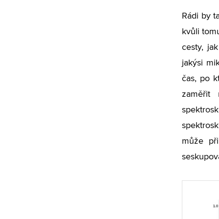
Rádi by t
kvůli tomu
cesty, ja
jakýsi mik
čas, po k
zaměřit
spektros
spektrosk
může při
seskupov