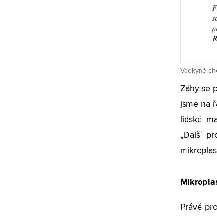
Vědkyně chc
Záhy se p
jsme na řa
lidské m
„Další pr
mikroplas
Mikropla
Právě pro