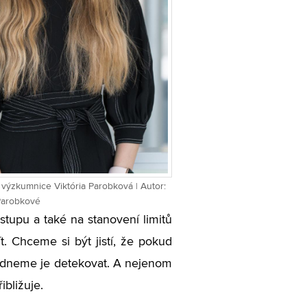
ýzkumnice Viktória Parobková | Autor:
 Parobkové
tupu a také na stanovení limitů
t. Chceme si být jistí, že pokud
vládneme je detekovat. A nejenom
ibližuje.