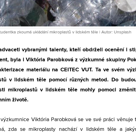
tudentka zkoumá ukládání mikroplastů v lidském těle | Autor: Unsplash
dvaceti vybranými talenty, kteří obdrželi ocenění i s
lent, byla i Viktória Parobková z výzkumné skupiny Po
akterizace materiálu na CEITEC VUT. Ta ve svém vý
stů v lidském těle pomocí různých metod. Do budo
sti mikroplastů v lidském těle mohly pomoci změnit
ním životě.
ýzkumnice Viktória Parobková se ve své práci věnuje t
má, zda se mikroplasty nachází v lidském těle a jaký