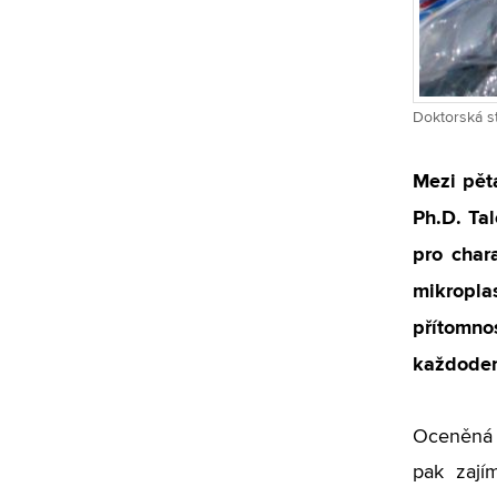
Doktorská s
Mezi pěta
Ph.D. Ta
pro char
mikropla
přítomno
každoden
Oceněná v
pak zají