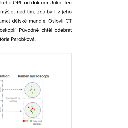
tského ORL od doktora Uríka. Ten
emýšlet nad tím, zda by i v jeho
umat dětské mandle. Oslovil CT
roskopií. Původně chtěl odebrat
tória Parobková.