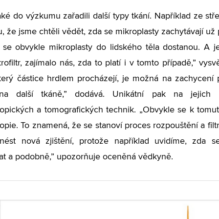
aké do výzkumu zařadili další typy tkání. Například ze st
, že jsme chtěli vědět, zda se mikroplasty zachytávají už 
k se obvykle mikroplasty do lidského těla dostanou. A j
rofiltr, zajímalo nás, zda to platí i v tomto případě,” vy
terý částice hrdlem procházejí, je možná na zachycení p
 na další tkáně,” dodává. Unikátní pak na jejic
kopických a tomografických technik. „Obvykle se k tom
opie. To znamená, že se stanoví proces rozpouštění a filt
nést nová zjištění, protože například uvidíme, zda s
at a podobně,” upozorňuje oceněná vědkyně.