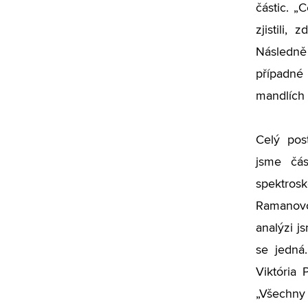
částic. „
zjistili,
Následně b
případné 
mandlích 
Celý pos
jsme čás
spektro
Ramanov
analýzi js
se jedná.
Viktória
„Všechny