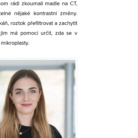
chom rádi zkoumali madle na CT,
itelné nějaké kontrastní změny.
áň, roztok přefiltrovat a zachytit
ý jim má pomoci určit, zda se v
 mikroplasty.