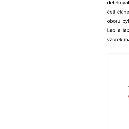
detekovat
četl člán
oboru by
Lab a lab
vzorek ma