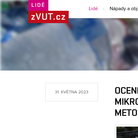
LIDÉ
Lidé
Nápady a ob
zVUT.cz
OCEN
31. KVĚTNA 2023
MIKRO
METOD