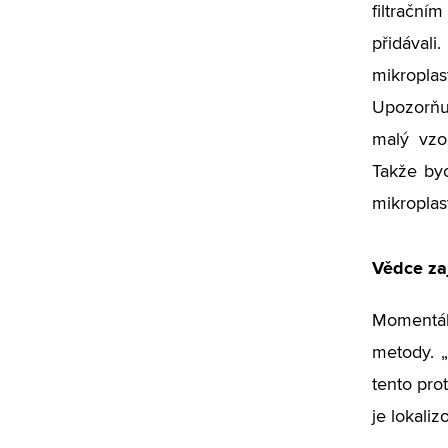
filtračn
přidávali
mikropl
Upozorňuj
malý vzo
Takže byc
mikroplast
Vědce zaj
Momentáln
metody. „
tento pro
je lokaliz