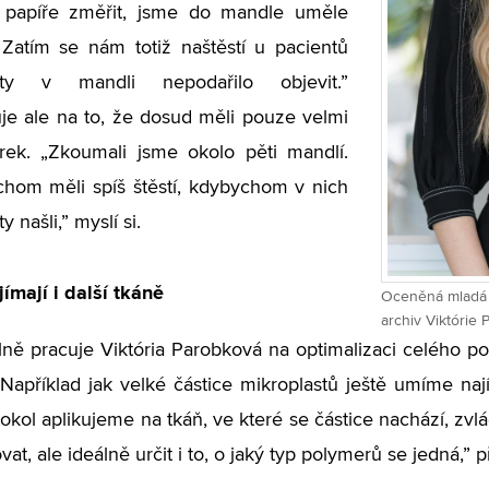
ím papíře změřit, jsme do mandle uměle
. Zatím se nám totiž naštěstí u pacientů
asty v mandli nepodařilo objevit.”
e ale na to, že dosud měli pouze velmi
rek. „Zkoumali jsme okolo pěti mandlí.
hom měli spíš štěstí, kdybychom v nich
y našli,” myslí si.
ímají i další tkáně
Oceněná mladá v
archiv Viktórie
ě pracuje Viktória Parobková na optimalizaci celého pos
Například jak velké částice mikroplastů ještě umíme nají
tokol aplikujeme na tkáň, ve které se částice nachází, z
ovat, ale ideálně určit i to, o jaký typ polymerů se jedná,” př