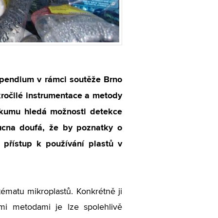
tipendium v rámci soutěže Brno
kročilé instrumentace a metody
zkumu hledá možnosti detekce
ucna doufá, že by poznatky o
 přístup k používání plastů v
ématu mikroplastů. Konkrétně ji
mi metodami je lze spolehlivě