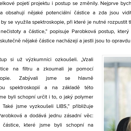
Celkové pojetí projektu i postup se změnily. Nejprve by
 zda obsahují nějaké potenciální částice a zda jsou vid
y se využila spektroskopie, při které je nutné rozpustit tk
nečistoty a částice,” popisuje Parobková postup, kter
skutečně nějaké částice nacházejí a jestli jsou to opravdu
tup si už výzkumníci ozkoušeli. „Vzali
tice na filtru a zkoumali je pomocí
skopie. Zabývali jsme se hlavně
ou spektroskopií a na základě této
me byli schopní určit i to, o jaký polymer
 Také jsme vyzkoušeli LIBS,” přibližuje
 Parobková a dodává jednu zásadní věc:
 částice, které jsme byli schopní na