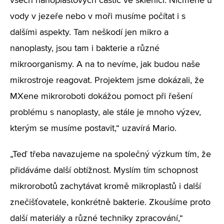
všech nanoplastových částic ve sklenici. Nicméně u
vody v jezeře nebo v moři musíme počítat i s
dalšími aspekty. Tam neškodí jen mikro a
nanoplasty, jsou tam i bakterie a různé
mikroorganismy. A na to nevíme, jak budou naše
mikrostroje reagovat. Projektem jsme dokázali, že
MXene mikroroboti dokážou pomoct při řešení
problému s nanoplasty, ale stále je mnoho výzev,
kterým se musíme postavit,“ uzavírá Mario.
„Teď třeba navazujeme na společný výzkum tím, že
přidáváme další obtížnost. Myslím tím schopnost
mikrorobotů zachytávat kromě mikroplastů i další
znečišťovatele, konkrétně bakterie. Zkoušíme proto
další materiály a různé techniky zpracování,“