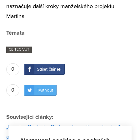
naznačuje další kroky manželského projektu
Martina.
Témata
CEITEC VUT
0
Sdílet článek
0
Twítnout
Související články:
Jaroslav Pokluda: O slonech na diamantové niti
aneb O setkání teorie s praxí