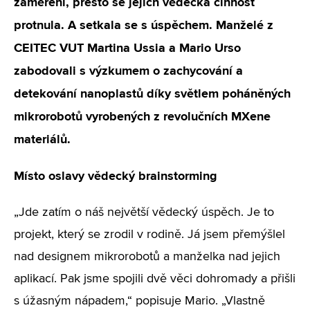
zaměření, přesto se jejich vědecká činnost
protnula. A setkala se s úspěchem. Manželé z
CEITEC VUT Martina Ussia a Mario Urso
zabodovali s výzkumem o zachycování a
detekování nanoplastů díky světlem poháněných
mikrorobotů vyrobených z revolučních MXene
materiálů.
Místo oslavy vědecký brainstorming
„Jde zatím o náš největší vědecký úspěch. Je to
projekt, který se zrodil v rodině. Já jsem přemýšlel
nad designem mikrorobotů a manželka nad jejich
aplikací. Pak jsme spojili dvě věci dohromady a přišli
s úžasným nápadem,“ popisuje Mario. „Vlastně