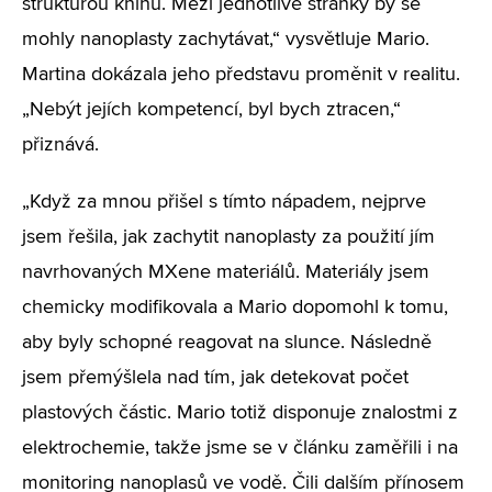
strukturou knihu. Mezi jednotlivé stránky by se
mohly nanoplasty zachytávat,“ vysvětluje Mario.
Martina dokázala jeho představu proměnit v realitu.
„Nebýt jejích kompetencí, byl bych ztracen,“
přiznává.
„Když za mnou přišel s tímto nápadem, nejprve
jsem řešila, jak zachytit nanoplasty za použití jím
navrhovaných MXene materiálů. Materiály jsem
chemicky modifikovala a Mario dopomohl k tomu,
aby byly schopné reagovat na slunce. Následně
jsem přemýšlela nad tím, jak detekovat počet
plastových částic. Mario totiž disponuje znalostmi z
elektrochemie, takže jsme se v článku zaměřili i na
monitoring nanoplasů ve vodě. Čili dalším přínosem