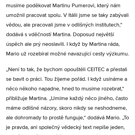
musíme poděkovat Martinu Pumerovi, který nám
umožnil pracovat spolu. V Itálii jsme se taky zabývali
vědou, ale pracovali jsme v odlišných institutech,“
dodává s vděčností Martina. Doposud největší
úspěch ale prý neoslavili. I když by Martina ráda,
Mario už rozebíral možné navazující cesty výzkumu.
„Není to tak, že bychom opouštěli CEITEC a přestali
se bavit o práci. Tou žijeme pořád. I když usínáme a
něco někoho napadne, hned to musíme rozebrat,“
přibližuje Martina. „Umíme každý něco jiného, často
máme odlišné názory, skoro nikdy se neshodneme,
ale dohromady to prostě funguje,“ dodává Mario. „To
je pravda, ani společný vědecký text nepíše jeden,