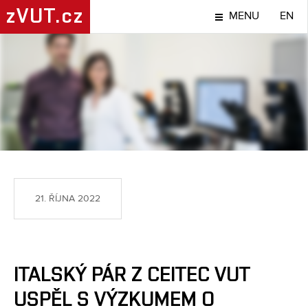
zVUT.cz
MENU
EN
NÁPADY A OBJEVY
21. ŘÍJNA 2022
ITALSKÝ PÁR Z CEITEC VUT
USPĚL S VÝZKUMEM O