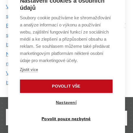
Nastavení cookies a osobních
V CEITEC VUT umí z keramiky vyrobit neprůstřelné
údajů
sklo i náhradní kloub
Soubory cookie používáme ke shromažďování
a analýze informací o výkonu a používání
Brazilský vědec se na CEITEC dostal náhodou. Nyní
webu, zajištění fungování funkcí ze sociálních
si chce pobyt prodloužit a prohloubit česko-
médií a ke zlepšení a přizpůsobení obsahu a
brazilskou spolupráci
reklam. Se souhlasem můžeme také předávat
marketingovým platformám některé osobní
Na CEITEC VUT zkoumají střelná zranění. Nová
údaje pro marketingové účely.
metoda pomůže určit čas jejich vzniku
Zjistit více
Vyvíjí roboty pro českou armádu. Jejich stroje by v
budoucnu mohly hlídat továrny i kontrolovat jizvy
POVOLIT VŠE
Nastavení
Povolit pouze nezbytné