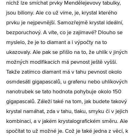
nichž lze smíchat prvky Mendělejevovy tabulky,
jsou biliony. Ale co už víme, je, krystal kterého
prvku je nejpevnější. Samozřejmě krystal ideální,
bezporuchový. A víte, co je zajímavé? Dlouho se
myslelo, že je to diamant a i výpočty na to
ukazovaly. Ale pak se přišlo na to, že uhlík v jiných
možných modifikacích má pevnost ještě vyšší.
Takže zatímco diamant má v tahu pevnost okolo
osmdesáti gigapascalů, u grafenu nebo uhlíkových
nanotrubek se tato hodnota pohybuje okolo 150
gigapascalů. Záleží také na tom, jak budete takový
krystal namáhat, zda v tahu, tlaku, smyku či v jejich
kombinaci, a v jakém krystalografickém směru. Ale
spočítat to už možné je. Což je také jedna z věcí, k