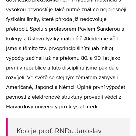
dost těžko představitelné. Při hledání materiálů s
vysokou pevností je také nutné znát co nejpřesněji
fyzikální limity, které příroda již nedovoluje
překročit. Spolu s profesorem Pavlem Šanderou a
kolegy z Ústavu fyziky materiálů Akademie věd
jsme s těmito tzv. prvoprincipiálními (ab initio)
výpočty začínali už na přelomu 80. a 90. let jako
první v republice a tuto disciplínu jsme pak dále
rozvíjeli. Ve světě se stejným tématem zabývali
Američané, Japonci a Němci. Úplně první výpočet
pevnosti z elektronové struktury provedli vědci z
Harvardovy university pro krystal mědi.
Kdo je prof. RNDr. Jaroslav