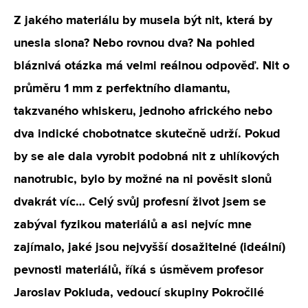
Z jakého materiálu by musela být nit, která by
unesla slona? Nebo rovnou dva? Na pohled
bláznivá otázka má velmi reálnou odpověď. Nit o
průměru 1 mm z perfektního diamantu,
takzvaného whiskeru, jednoho afrického nebo
dva indické chobotnatce skutečně udrží. Pokud
by se ale dala vyrobit podobná nit z uhlíkových
nanotrubic, bylo by možné na ni pověsit slonů
dvakrát víc… Celý svůj profesní život jsem se
zabýval fyzikou materiálů a asi nejvíc mne
zajímalo, jaké jsou nejvyšší dosažitelné (ideální)
pevnosti materiálů, říká s úsměvem profesor
Jaroslav Pokluda, vedoucí skupiny Pokročilé