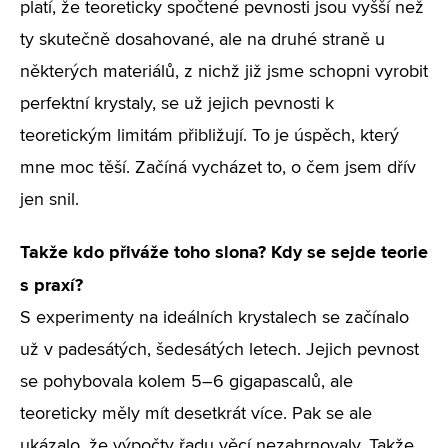
platí, že teoreticky spočtené pevnosti jsou vyšší než
ty skutečně dosahované, ale na druhé straně u
některých materiálů, z nichž již jsme schopni vyrobit
perfektní krystaly, se už jejich pevnosti k
teoretickým limitám přibližují. To je úspěch, který
mne moc těší. Začíná vycházet to, o čem jsem dřív
jen snil.
Takže kdo přiváže toho slona? Kdy se sejde teorie
s praxí?
S experimenty na ideálních krystalech se začínalo
už v padesátých, šedesátých letech. Jejich pevnost
se pohybovala kolem 5–6 gigapascalů, ale
teoreticky měly mít desetkrát více. Pak se ale
ukázalo, že výpočty řadu věcí nezahrnovaly. Takže