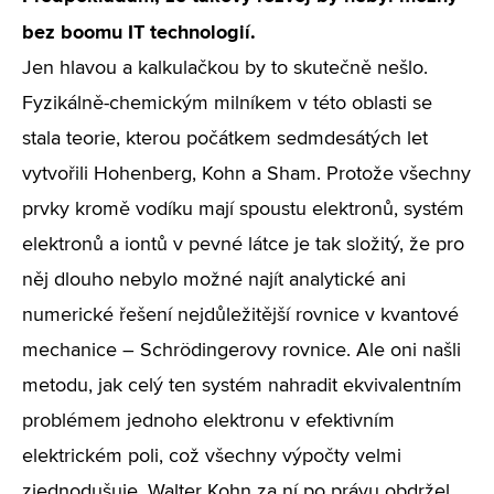
bez boomu IT technologií.
Jen hlavou a kalkulačkou by to skutečně nešlo.
Fyzikálně-chemickým milníkem v této oblasti se
stala teorie, kterou počátkem sedmdesátých let
vytvořili Hohenberg, Kohn a Sham. Protože všechny
prvky kromě vodíku mají spoustu elektronů, systém
elektronů a iontů v pevné látce je tak složitý, že pro
něj dlouho nebylo možné najít analytické ani
numerické řešení nejdůležitější rovnice v kvantové
mechanice – Schrödingerovy rovnice. Ale oni našli
metodu, jak celý ten systém nahradit ekvivalentním
problémem jednoho elektronu v efektivním
elektrickém poli, což všechny výpočty velmi
zjednodušuje. Walter Kohn za ní po právu obdržel