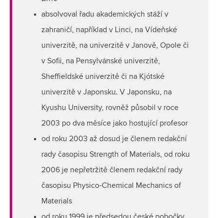
absolvoval řadu akademických stáží v
zahraničí, například v Linci, na Vídeňské
univerzitě, na univerzitě v Janově, Opole či
v Sofii, na Pensylvánské univerzitě,
Sheffieldské univerzitě či na Kjótské
univerzitě v Japonsku. V Japonsku, na
Kyushu University, rovněž působil v roce
2003 po dva měsíce jako hostující profesor
od roku 2003 až dosud je členem redakční
rady časopisu Strength of Materials, od roku
2006 je nepřetržitě členem redakční rady
časopisu Physico-Chemical Mechanics of
Materials
od roku 1999 je předsedou české pobočky