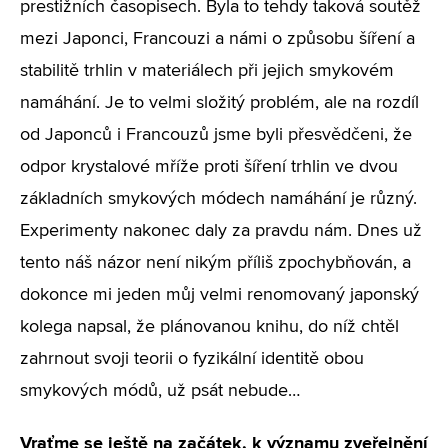
prestižních časopisech. Byla to tehdy taková soutěž
mezi Japonci, Francouzi a námi o způsobu šíření a
stabilitě trhlin v materiálech při jejich smykovém
namáhání. Je to velmi složitý problém, ale na rozdíl
od Japonců i Francouzů jsme byli přesvědčeni, že
odpor krystalové mříže proti šíření trhlin ve dvou
základních smykových módech namáhání je různý.
Experimenty nakonec daly za pravdu nám. Dnes už
tento náš názor není nikým příliš zpochybňován, a
dokonce mi jeden můj velmi renomovaný japonský
kolega napsal, že plánovanou knihu, do níž chtěl
zahrnout svoji teorii o fyzikální identitě obou
smykových módů, už psát nebude…
Vraťme se ještě na začátek, k významu zveřejnění