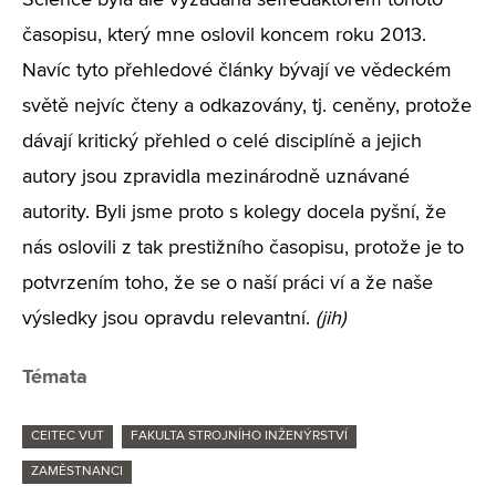
Science byla ale vyžádána šéfredaktorem tohoto
časopisu, který mne oslovil koncem roku 2013.
Navíc tyto přehledové články bývají ve vědeckém
světě nejvíc čteny a odkazovány, tj. ceněny, protože
dávají kritický přehled o celé disciplíně a jejich
autory jsou zpravidla mezinárodně uznávané
autority. Byli jsme proto s kolegy docela pyšní, že
nás oslovili z tak prestižního časopisu, protože je to
potvrzením toho, že se o naší práci ví a že naše
výsledky jsou opravdu relevantní.
(jih)
Témata
CEITEC VUT
FAKULTA STROJNÍHO INŽENÝRSTVÍ
ZAMĚSTNANCI