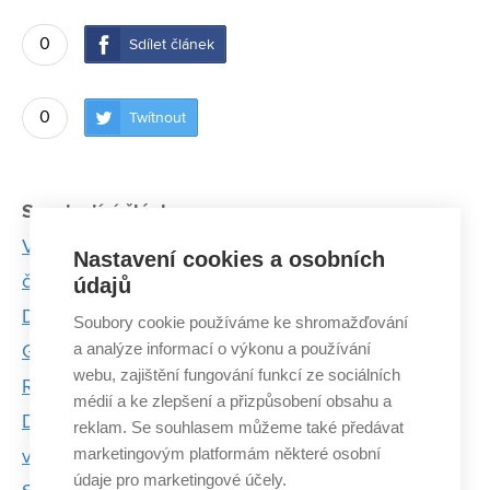
0
Sdílet článek
0
Twítnout
Související články:
Věda v Hongkongu má větší drive. Studenti ale
Nastavení cookies a osobních
často netuší, proč věci dělají, říká výzkumník Petr
údajů
Dvořák
Soubory cookie používáme ke shromažďování
a analýze informací o výkonu a používání
Grafen - mladý a nedočkavý favorit
webu, zajištění fungování funkcí ze sociálních
Radim Chmelík: Uvidíme ještě zajímavé věci
médií a ke zlepšení a přizpůsobení obsahu a
Držitel Hlávkovy ceny František Jeřábek: Při
reklam. Se souhlasem můžeme také předávat
marketingovým platformám některé osobní
výzkumu je důležitější zvědavost než dokonalost
údaje pro marketingové účely.