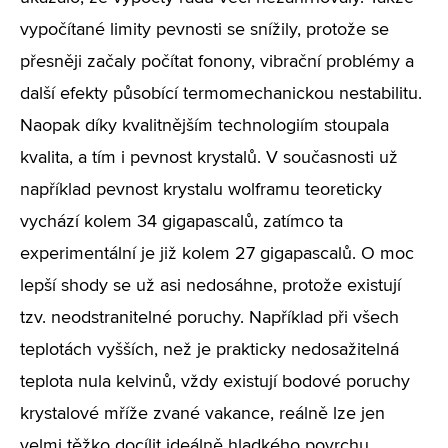
vypočítané limity pevnosti se snížily, protože se
přesněji začaly počítat fonony, vibrační problémy a
další efekty působící termomechanickou nestabilitu.
Naopak díky kvalitnějším technologiím stoupala
kvalita, a tím i pevnost krystalů. V současnosti už
například pevnost krystalu wolframu teoreticky
vychází kolem 34 gigapascalů, zatímco ta
experimentální je již kolem 27 gigapascalů. O moc
lepší shody se už asi nedosáhne, protože existují
tzv. neodstranitelné poruchy. Například při všech
teplotách vyšších, než je prakticky nedosažitelná
teplota nula kelvinů, vždy existují bodové poruchy
krystalové mříže zvané vakance, reálně lze jen
velmi těžko docílit ideálně hladkého povrchu